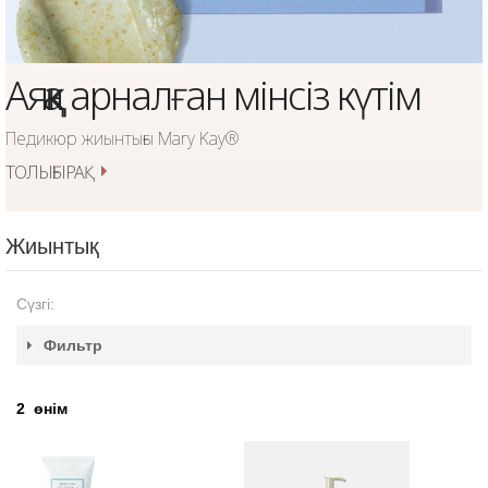
Аяққа арналған мінсіз күтім
Педикюр жиынтығы Mary Kay®
ТОЛЫҒЫРАҚ
Жиынтық
Сүзгі:
Фильтр
2
өнім