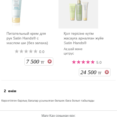
Питательный крем для
Қол терісіне күтім
рук Satin Hands® с
жасауға арналған жүйе
маслом ши (без запаха)
Satin Hands®
Ақ шай және
0.0
цитрус
7 500
5.0
ТГ
24 500
ТГ
2
өнім
Көрсетілген барлық бағалар ұсынылған бөлшек баға болып табылады
Mary Kay соңынан еру: