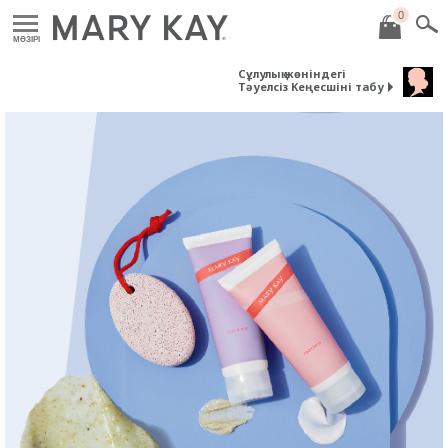
0
MӘЗІРІ
Сұлулық жөніндегі
Тәуелсіз Кеңесшіні табу