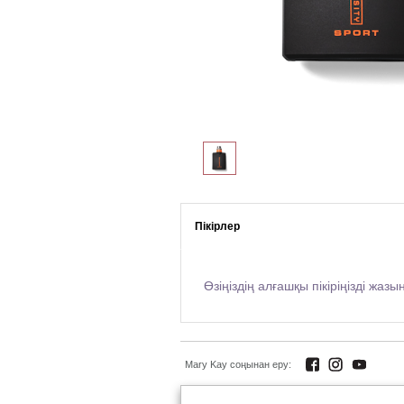
Пікірлер
Өзіңіздің алғашқы пікіріңізді жазы
Mary Kay соңынан еру: