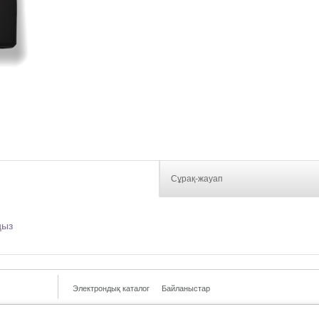
Сұрақ-жауап
ңыз
Электрондық каталог
Байланыстар