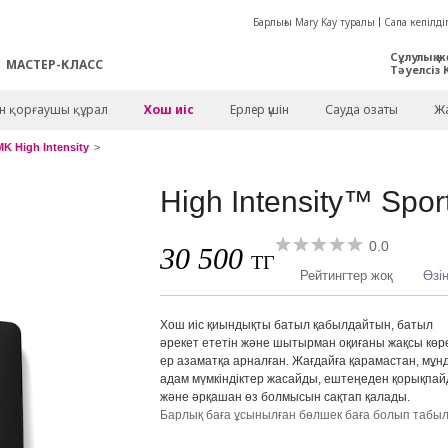
Барлығы Mary Kay туралы
Сапа кепілдіг
Сұлулық ж
МАСТЕР-КЛАСС
Тәуелсіз 
ен қорғаушы құрал
Хош иіс
Ерлер үшін
Сауда озаты
Жа
MK High Intensity
High Intensity™ Spor
0.0
30 500
ТГ
Рейтингтер жоқ
Өзің
Хош иіс қиындықты батыл қабылдайтын, батыл
әрекет ететін және шытырман оқиғаны жақсы көр
ер азаматқа арналған. Жағдайға қарамастан, мұн
адам мүмкіндіктер жасайды, ештеңеден қорықпа
және әрқашан өз болмысын сақтап қалады.
Барлық баға ұсынылған бөлшек баға болып табы