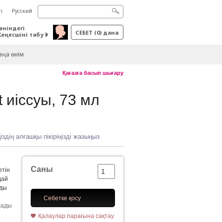
і
Русский
өніндегі
СЕБЕТ
(
0
) дана
Кеңесшіні табу
ңа өнім
Қағазға басып шығару
t иіссуы, 73 мл
іздің алғашқы пікіріңізді жазыңыз
Саны
етін
дай
йды
Себетке қосу
лады
Қалаулар парағына сақтау