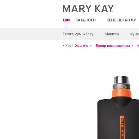
ӨНІМ
КАТАЛОГЫ
КЕҢЕСШІ БОЛУ
Теріге күтім жасау
Макияж
Күнн
Кері
Хош иіс
Ерлер коллекциясы