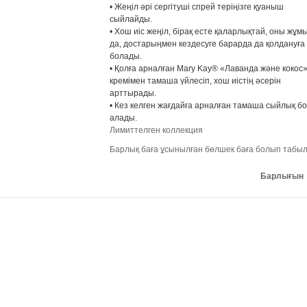
• Жеңіл әрі сергітуші спрей теріңізге қуаныш
сыйлайды.
• Хош иіс жеңіл, бірақ есте қаларлықтай, оны жұм
да, достарыңмен кездесуге барарда да қолдануға
болады.
• Қолға арналған Mary Kay® «Лаванда және кокос
кремімен тамаша үйлесіп, хош иістің әсерін
арттырады.
• Кез келген жағдайға арналған тамаша сыйлық б
алады.
Лимиттелген коллекция
Барлық баға ұсынылған бөлшек баға болып табы
Барлығын