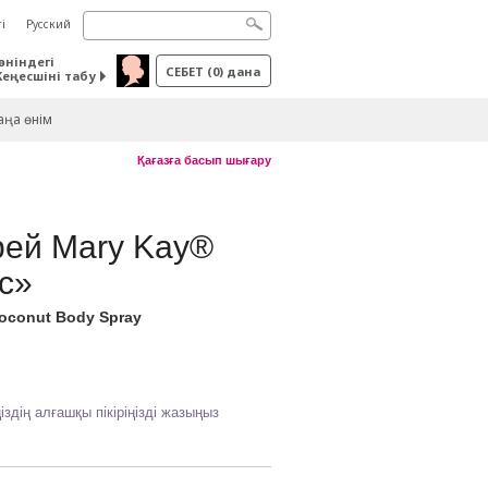
і
Русский
өніндегі
СЕБЕТ
(
0
) дана
Кеңесшіні табу
ңа өнім
Қағазға басып шығару
рей Mary Kay®
с»
Coconut Body Spray
іздің алғашқы пікіріңізді жазыңыз