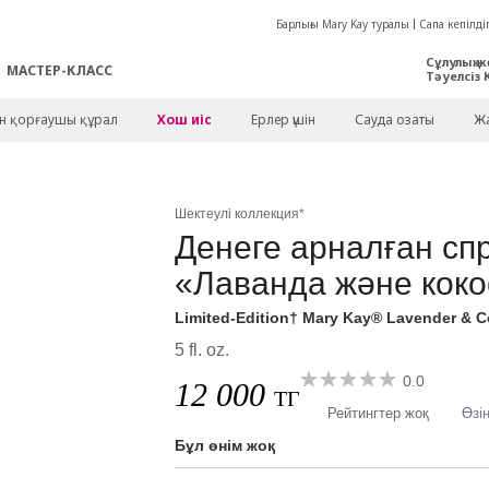
Барлығы Mary Kay туралы
Сапа кепілдіг
Сұлулық ж
МАСТЕР-КЛАСС
Тәуелсіз 
ен қорғаушы құрал
Хош иіс
Ерлер үшін
Сауда озаты
Жа
Шектеулі коллекция*
Денеге арналған сп
«Лаванда және коко
Limited-Edition† Mary Kay® Lavender & 
5 fl. oz.
0.0
12 000
ТГ
Рейтингтер жоқ
Өзің
Бұл өнім жоқ