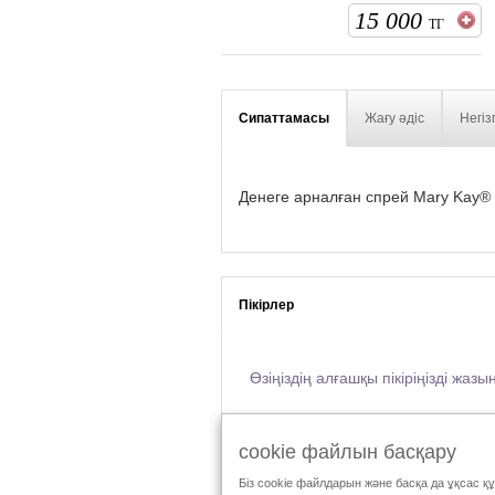
15 000
ТГ
Сипаттамасы
Жағу әдіс
Негіз
Денеге арналған спрей Mary Kay®
Пікірлер
Өзіңіздің алғашқы пікіріңізді жазы
cookie файлын басқару
Mary Kay соңынан еру:
Біз cookie файлдарын және басқа да ұқсас қ