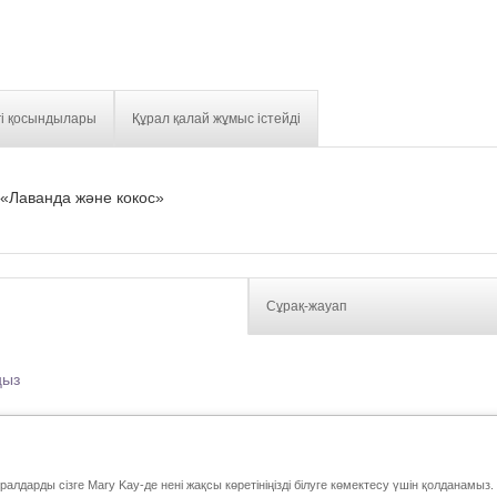
гі қосындылары
Құрал қалай жұмыс істейді
 «Лаванда және кокос»
Сұрақ-жауап
ңыз
Электрондық каталог
Байланыстар
ұралдарды сізге Mary Kay-де нені жақсы көретініңізді білуге көмектесу үшін қолданам