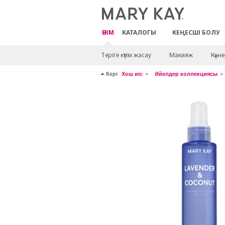
ӨНІМ
КАТАЛОГЫ
КЕҢЕСШІ БОЛУ
Теріге күтім жасау
Макияж
Күнн
Кері
Хош иіс
Әйелдер коллекциясы