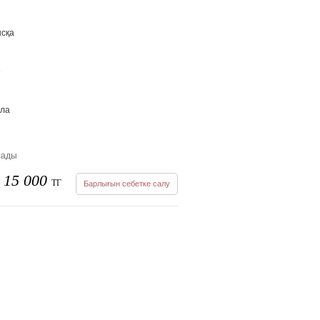
ысқа
»
ола
лады
15 000
ТГ
Барлығын себетке салу