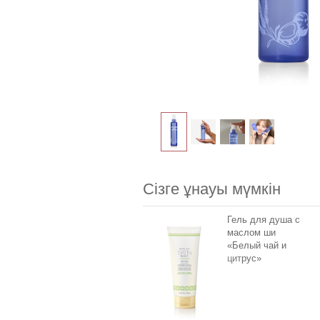
Сізге ұнауы мүмкін
Гель для душа с
маслом ши
«Белый чай и
цитрус»