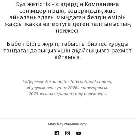
Бұл жетістік – сіздердің Компанияға
сенімдеріңіздің, өздеріңіздің және
айналаңыздағы мыңдаған әйелдің өмірін
жақсы жаққа өзгертуге деген талпыныстың
нәтижесі!
Бізбен бірге жүріп, табысты бизнес құруды
таңдағандарыңыз үшін әрқайсыңызға рахмет
айтамыз.
*«Дереккөз: Euromonitor International Limited,
«Сұлулық пен күтім 2026» категориясы,
2025 жылғы ақшалай сату деректері»
Mary Kay соңынан еру: