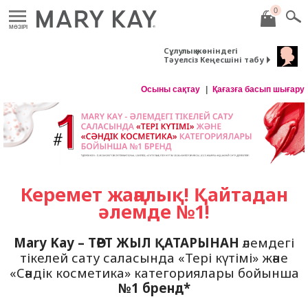
0
MӘЗІРІ
Сұлулық жөніндегі
Тәуелсіз Кеңесшіні табу
Осыны сақтау
Қағазға басып шығару
Керемет жаңалық!
Қайтадан
әлемде №1!
Mary Kay – ТӨРТ ЖЫЛ ҚАТАРЫНАН
әлемдегі
тікелей сату саласында «Тері күтімі» және
«Сәндік косметика» категориялары бойынша
№1 бренд*