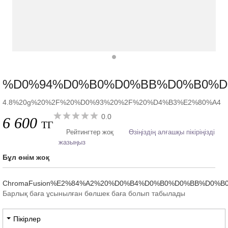
%D0%94%D0%B0%D0%BB%D0%B0%D0%
4.8%20g%20%2F%20%D0%93%20%2F%20%D4%B3%E2%80%A4
0.0
6 600
ТГ
Рейтингтер жоқ
Өзіңіздің алғашқы пікіріңізді
жазыңыз
Бұл өнім жоқ
ChromaFusion%E2%84%A2%20%D0%B4%D0%B0%D0%BB%D0
Барлық баға ұсынылған бөлшек баға болып табылады
Пікірлер