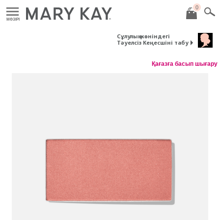
0
MӘЗІРІ
Сұлулық жөніндегі
Тәуелсіз Кеңесшіні табу
Қағазға басып шығару