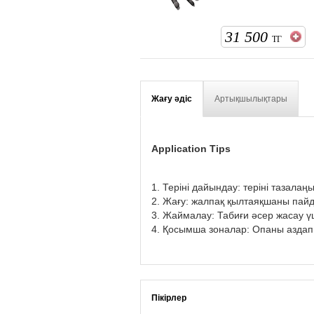
31 500
ТГ
Жағу әдіс
Артықшылықтары
Application Tips
1. Теріні дайындау: теріні тазал
2. Жағу: жалпақ қылтаяқшаны пайд
3. Жаймалау: Табиғи әсер жасау 
4. Қосымша зоналар: Опаны аздап
Пікірлер