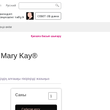
і
Русский
өніндегі
СЕБЕТ
(
0
) дана
Кеңесшіні табу
ңа өнім
Қағазға басып шығару
а Mary Kay®
іздің алғашқы пікіріңізді жазыңыз
Саны
Себетке қосу