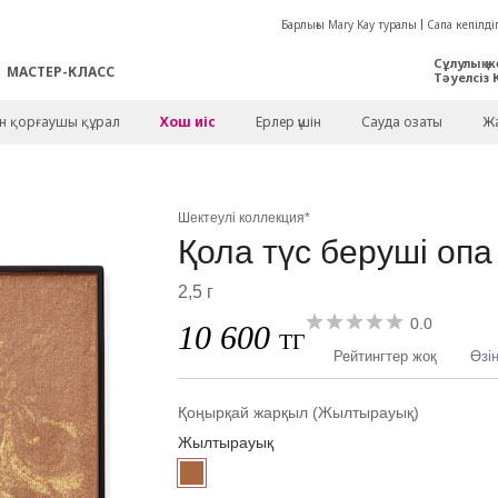
Барлығы Mary Kay туралы
Сапа кепілдіг
Сұлулық ж
МАСТЕР-КЛАСС
Тәуелсіз 
ен қорғаушы құрал
Хош иіс
Ерлер үшін
Сауда озаты
Жа
Шектеулі коллекция*
Қола түс беруші оп
2,5 г
0.0
10 600
ТГ
Рейтингтер жоқ
Өзің
Қоңырқай жарқыл (Жылтырауық)
Жылтырауық