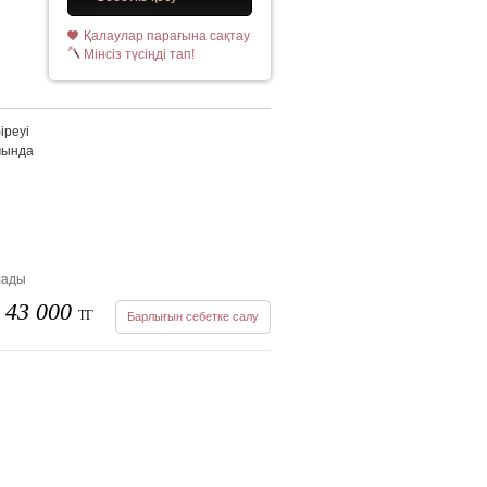
Қалаулар парағына сақтау
Мінсіз түсіңді тап!
іреуі
мында
лады
43 000
ТГ
Барлығын себетке салу