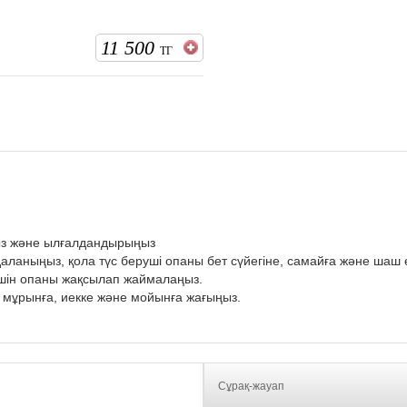
11 500
ТГ
аңыз және ылғалдандырыңыз
аланыңыз, қола түс беруші опаны бет сүйегіне, самайға және шаш
үшін опаны жақсылап жаймалаңыз.
 мұрынға, иекке және мойынға жағыңыз.
Сұрақ-жауап