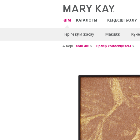
ӨНІМ
КАТАЛОГЫ
КЕҢЕСШІ БОЛУ
Теріге күтім жасау
Макияж
Күнн
Кері
Хош иіс
Ерлер коллекциясы