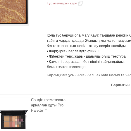
Түс атауларын көру
Қола түс беруші опа Mary Kay® таңдаған реңктің б
табиғи жарқыл қосады Жылдың кез келген маусы
бетте жарасатын жеңіл тотығу әсерін жасайды.
• Жарқырған перламутр финиш
• Жібектей тегіс, жарық шағылдырғыш текстура
• Қажетті әсер жасап, бет пішінін айқындайды.
Лимиттелген коллекция
Барлық баға ұсынылған бөлшек баға болып табы
Барлығын
Сәндік косметикаға
арналған құты Pro
Palette™