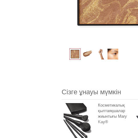
Сізге ұнауы мүмкін
Косметикалық
қылтаяқшалар
жиынтығы Mary
Kay®