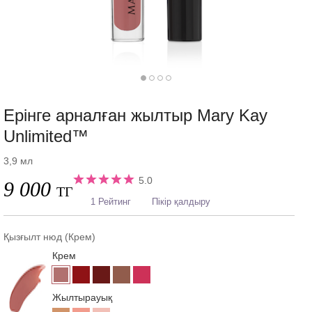
Ерінге арналған жылтыр Mary Kay
Unlimited™
3,9 мл
5.0
9 000
ТГ
1 Рейтинг
Пікір қалдыру
Қызғылт нюд (Крем)
Крем
Жылтырауық