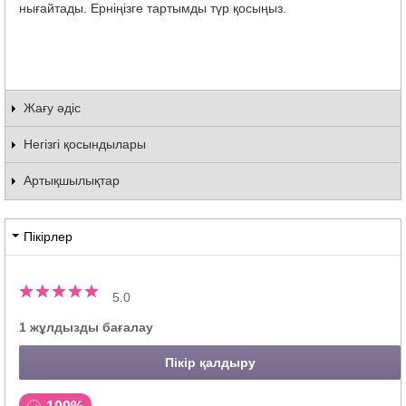
нығайтады. Ерніңізге тартымды түр қосыңыз.
Жағу әдіс
Негізгі қосындылары
Артықшылықтар
Пікірлер
5.0
1 жұлдызды бағалау
Пікір қалдыру