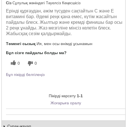
Сіз
Сұлулық жөніндегі Тәуелсіз Кеңесшісіз
Ерінді құрғаудан, әжім түсуден сақтайтын С және Е
витамині бар. Әдемі реңк қана емес, күтім жасайтын
пайдалы блеск. Жылтыр және кремді финишы бар осы
2 реңк ұнайды. Жаз мезгіліне мінсіз келетін блеск.
Жабысқақ сезім қалдырмайды.
Төменгі сызық
Ия, мен осы өнімді ұсынамын
Бұл сізге пайдалы болды ма?
0
0
Бұл пікірді белгілеңіз
Пікірді көрсету
1-1
Жоғарыға оралу
Сұрақ-жауап