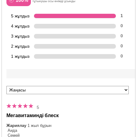
100%
тұтынушы осы өнімді ұсынды
5 жұлдыз
1
4 жұлдыз
0
3 жұлдыз
0
2 жұлдыз
0
1 жұлдыз
0
5
Мегавитаминді блеск
Жариялау
1 жыл бұрын
Аида
Семей