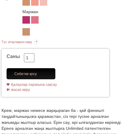
Маржан
Түс атауларын көру
Саны
Себетке қосу
Қалаулар парағына сақтау
жасап көру
Крем, маржан немесе жарқыраған ба - қай финишті
таңдайтыныңызға қарамастан, сіз тері түсіне арналған
жағымды жылтыр аласыз. Ерін сау, әрі ылғалданған көрінеді.
Ерінге арналған жаңа жылтырға Unlimited патенттелген