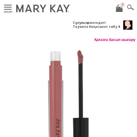
0
MӘЗІРІ
Сұлулық жөніндегі
Тәуелсіз Кеңесшіні табу
Қағазға басып шығару