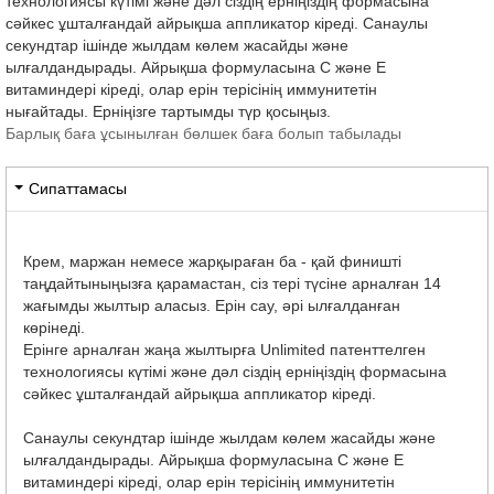
технологиясы күтімі және дәл сіздің ерніңіздің формасына
сәйкес ұшталғандай айрықша аппликатор кіреді. Санаулы
секундтар ішінде жылдам көлем жасайды және
ылғалдандырады. Айрықша формуласына С және Е
витаминдері кіреді, олар ерін терісінің иммунитетін
нығайтады. Ерніңізге тартымды түр қосыңыз.
Барлық баға ұсынылған бөлшек баға болып табылады
Сипаттамасы
Крем, маржан немесе жарқыраған ба - қай финишті
таңдайтыныңызға қарамастан, сіз тері түсіне арналған 14
жағымды жылтыр аласыз. Ерін сау, әрі ылғалданған
көрінеді.
Ерінге арналған жаңа жылтырға Unlimited патенттелген
технологиясы күтімі және дәл сіздің ерніңіздің формасына
сәйкес ұшталғандай айрықша аппликатор кіреді.
Санаулы секундтар ішінде жылдам көлем жасайды және
ылғалдандырады. Айрықша формуласына С және Е
витаминдері кіреді, олар ерін терісінің иммунитетін