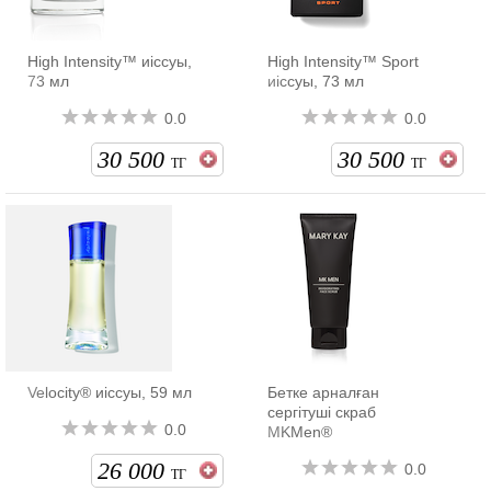
High Intensity™ иіссуы,
High Intensity™ Sport
73 мл
иіссуы, 73 мл
0.0
0.0
30 500
30 500
ТГ
ТГ
Velocity® иіссуы, 59 мл
Бетке арналған
сергітуші скраб
0.0
MKMen®
26 000
0.0
ТГ