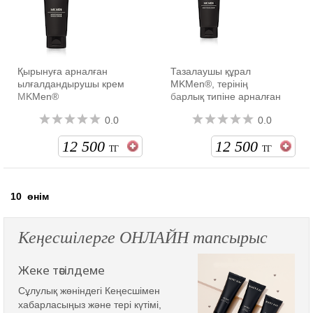
Қырынуға арналған
Тазалаушы құрал
ылғалдандырушы крем
MKMen®, терінің
MKMen®
барлық типіне арналған
0.0
0.0
12 500
12 500
ТГ
ТГ
10
өнім
Кеңесшілерге ОНЛАЙН тапсырыс
Жеке тәсілдеме
Сұлулық жөніндегі Кеңесшімен
хабарласыңыз және тері күтімі,