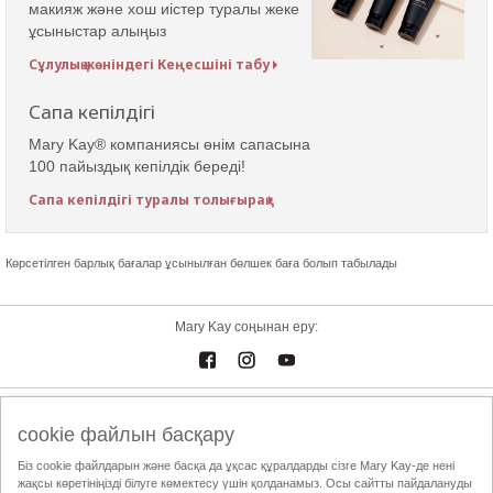
макияж және хош иістер туралы жеке
ұсыныстар алыңыз
Сұлулық жөніндегі Кеңесшіні табу
Сапа кепілдігі
Mary Kay® компаниясы өнім сапасына
100 пайыздық кепілдік береді!
Сапа кепілдігі туралы толығырақ
Көрсетілген барлық бағалар ұсынылған бөлшек баға болып табылады
Mary Kay соңынан еру:
Электрондық каталог
Байланыстар
cookie файлын басқару
Біз cookie файлдарын және басқа да ұқсас құралдарды сізге Mary Kay-де нені
Пайдалану шарттары
Жеткізу және төлем
Mary Kay InTouch
жақсы көретініңізді білуге көмектесу үшін қолданамыз. Осы сайтты пайдалануды