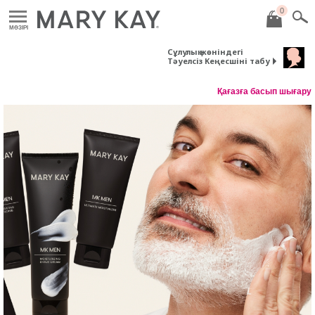
0
MӘЗІРІ
Сұлулық жөніндегі
Тәуелсіз Кеңесшіні табу
Қағазға басып шығару