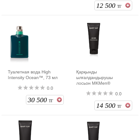
12 500
ТГ
Туалетная вода High
Қарқынды
Intensity Ocean™, 73 мл
ылғалдандырушы
лосьон MKMen®
0.0
0.0
30 500
ТГ
14 500
ТГ