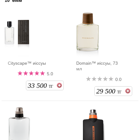
10
өнім
Cityscape™ иіссуы
Domain™ иіссуы, 73
мл
5.0
0.0
33 500
ТГ
29 500
ТГ