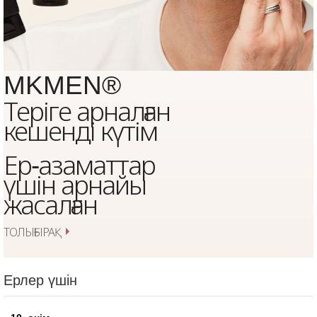
MKMEN®
Теріге арналған
кешенді күтім
Ер‑азаматтар
үшін арнайы
жасалған
ТОЛЫҒЫРАҚ
Ерлер үшін