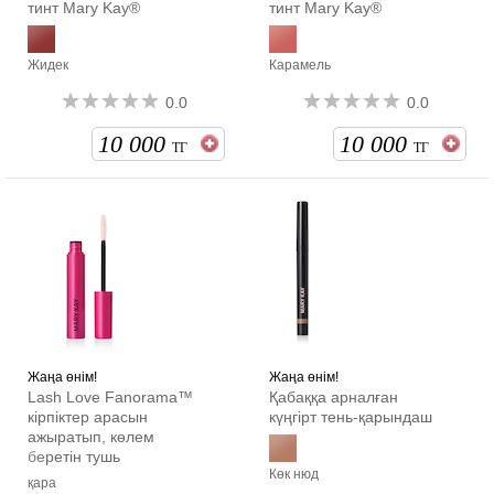
тинт Mary Kay®
тинт Mary Kay®
Жидек
Карамель
0.0
0.0
10 000
10 000
ТГ
ТГ
Жаңа өнім!
Жаңа өнім!
Lash Love Fanorama™
Қабаққа арналған
кірпіктер арасын
күңгірт тень-қарындаш
ажыратып, көлем
беретін тушь
Көк нюд
қара