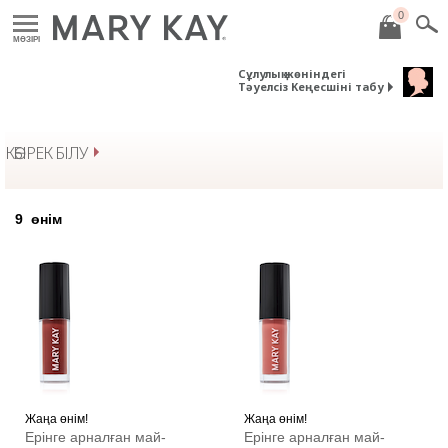
0
MӘЗІРІ
Сұлулық жөніндегі
Тәуелсіз Кеңесшіні табу
КӨБІРЕК БІЛУ
9
өнім
Жаңа өнім!
Жаңа өнім!
Ерінге арналған май-
Ерінге арналған май-