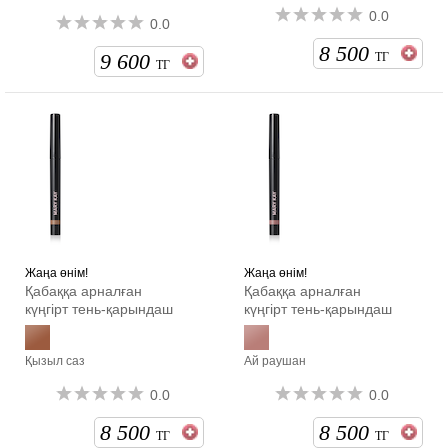
0.0
0.0
8 500
9 600
ТГ
ТГ
Жаңа өнім!
Жаңа өнім!
Қабаққа арналған
Қабаққа арналған
күңгірт тень-қарындаш
күңгірт тень-қарындаш
Қызыл саз
Ай раушан
0.0
0.0
8 500
8 500
ТГ
ТГ