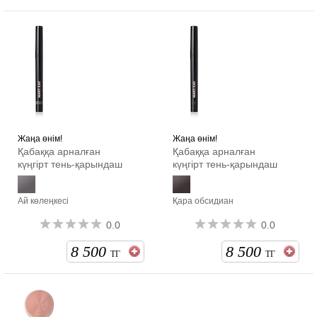
Жаңа өнім!
Жаңа өнім!
Қабаққа арналған
Қабаққа арналған
күңгірт тень-қарындаш
күңгірт тень-қарындаш
Ай көлеңкесі
Қара обсидиан
0.0
0.0
8 500
8 500
ТГ
ТГ