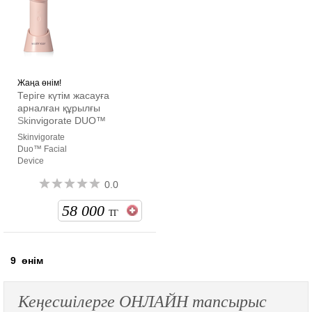
Жаңа өнім!
Теріге күтім жасауға
арналған құрылғы
Skinvigorate DUO™
Skinvigorate
Duo™ Facial
Device
0.0
58 000
ТГ
9
өнім
Кеңесшілерге ОНЛАЙН тапсырыс