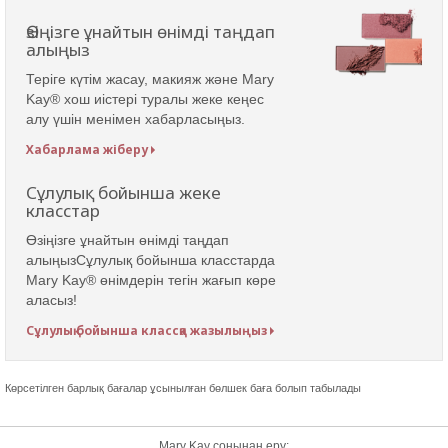
Өзіңізге ұнайтын өнімді таңдап
алыңыз
Теріге күтім жасау, макияж және Mary
Kay® хош иістері туралы жеке кеңес
алу үшін менімен хабарласыңыз.
Хабарлама жіберу
Сұлулық бойынша жеке
класстар
Өзіңізге ұнайтын өнімді таңдап
алыңызСұлулық бойынша класстарда
Mary Kay® өнімдерін тегін жағып көре
аласыз!
Сұлулық бойынша классқа жазылыңыз
Көрсетілген барлық бағалар ұсынылған бөлшек баға болып табылады
Mary Kay соңынан еру: