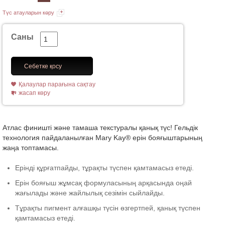
Түс атауларын көру
Саны
Себетке қосу
Қалаулар парағына сақтау
жасап көру
Атлас финишті және тамаша текстуралы қанық түс! Гельдік
технология пайдаланылған Mary Kay® ерін бояғыштарының
жаңа топтамасы.
Ерінді құрғатпайды, тұрақты түспен қамтамасыз етеді.
Ерін бояғыш жұмсақ формуласының арқасында оңай
жағылады және жайлылық сезімін сыйлайды.
Тұрақты пигмент алғашқы түсін өзгертпей, қанық түспен
қамтамасыз етеді.