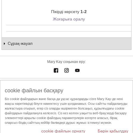
Пікірді көрсету
1-2
Жоғарыға оралу
Сұрақ-жауап
Mary Kay соңынан еру:
Электрондық каталог
Байланыстар
cookie файлын басқару
Біз cookie файлдарын және басқа да ұқсас құралдарды сізге Mary Kay-де нені
Пайдалану шарттары
Жеткізу және төлем
Mary Kay InTouch
жақсы көретініңізді білуге көмектесу үшін қолданамыз. Осы сайтты пайдалануды
Құпиялылық саясаты
Сұлулық жөніндегі Тәуелсіз Кеңесшіні табу
жалғастыра отырып, егер сіз оларды өшірмеген болсаңыз, құрылғыдағы cookie
файлдарын пайдалануға келісесіз. Сіз кез келген уақытта веб-браузерді басқару
ҚТСА этика кодексі
элементтері арқылы cookie файлдың параметрлерін өзгерте аласыз, бірақ
оларсыз біздің сайттың кейбір бөлімдері дұрыс жұмыс істемеуі мүмкін.
cookie файлын орнату
Бәрін қабылдау
Елді ауыстыру