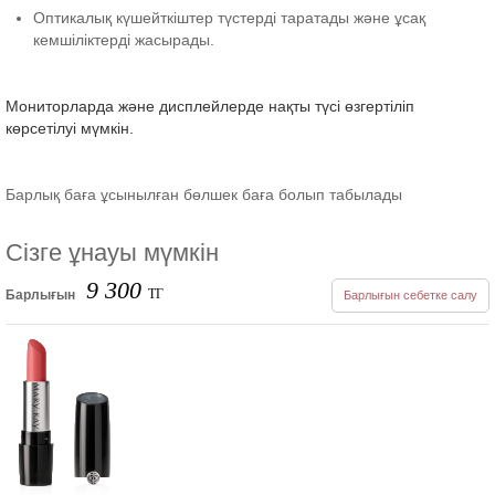
Оптикалық күшейткіштер түстерді таратады және ұсақ
кемшіліктерді жасырады.
Мониторларда және дисплейлерде нақты түсі өзгертіліп
көрсетілуі мүмкін.
Барлық баға ұсынылған бөлшек баға болып табылады
Сізге ұнауы мүмкін
9 300
ТГ
Барлығын
Барлығын себетке салу