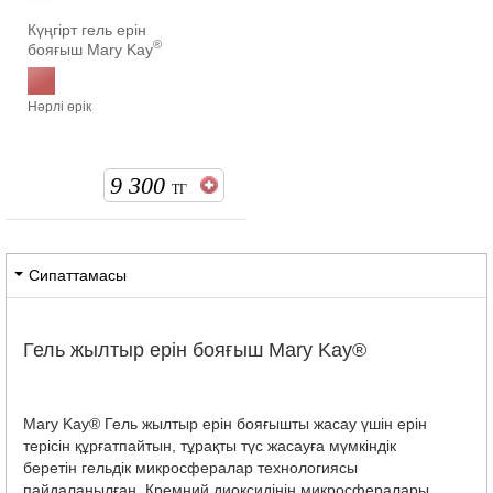
Күңгірт гель ерін
®
бояғыш Mary Kay
Нәрлі өрік
9 300
ТГ
Сипаттамасы
Гель жылтыр ерін бояғыш Mary Kay®
Mary Kay® Гель жылтыр ерін бояғышты жасау үшін ерін
терісін құрғатпайтын, тұрақты түс жасауға мүмкіндік
беретін гельдік микросфералар технологиясы
пайдаланылған. Кремний диоксидінің микросфералары