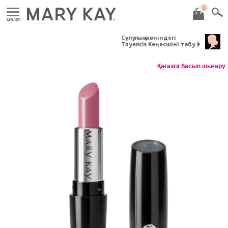
0
MӘЗІРІ
Сұлулық жөніндегі
Тәуелсіз Кеңесшіні табу
Қағазға басып шығару