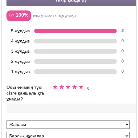
100%
тұтынушы осы өнімді ұсынды
5 жұлдыз
2
4 жұлдыз
0
3 жұлдыз
0
2 жұлдыз
0
1 жұлдыз
0
Осы өнімнің түсі
5
5
сізге қаншалықты
жұлдыздың
ұнады?
5.0