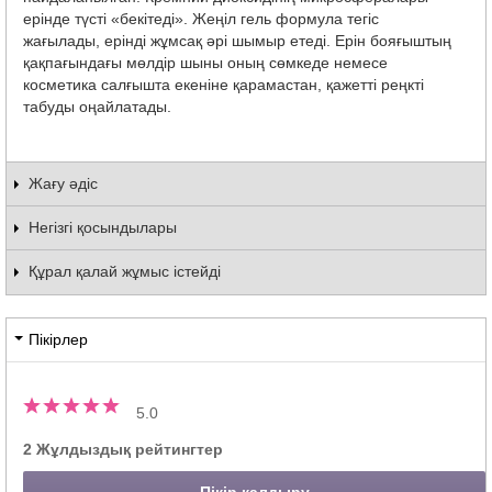
ерінде түсті «бекітеді». Жеңіл гель формула тегіс
жағылады, ерінді жұмсақ әрі шымыр етеді. Ерін бояғыштың
қақпағындағы мөлдір шыны оның сөмкеде немесе
косметика салғышта екеніне қарамастан, қажетті реңкті
табуды оңайлатады.
Жағу әдіс
Негізгі қосындылары
Құрал қалай жұмыс істейді
Пікірлер
5.0
2 Жұлдыздық рейтингтер
Пікір қалдыру