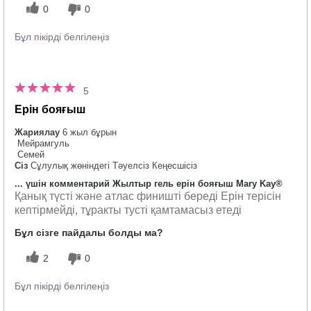
0
0
Бұл пікірді белгілеңіз
5
Ерін бояғыш
Жариялау
6 жыл бұрын
Мейрамгуль
Семей
Сіз
Сұлулық жөніндегі Тәуелсіз Кеңесшісіз
... үшін комментарий Жылтыр гель ерін бояғыш Mary Kay®
Қанық түсті және атлас финишті береді Ерін терісін
кептірмейді, тұракты тусті қамтамасыз етеді
Бұл сізге пайдалы болды ма?
2
0
Бұл пікірді белгілеңіз