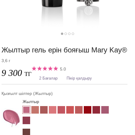
Жылтыр гель ерін бояғыш Mary Kay®
3,6 г
5.0
9 300
ТГ
2 Бағалар
Пікір қалдыру
Қызғылт шілтер (Жылтыр)
Жылтыр