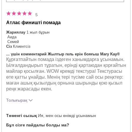
5
Атлас финишті помада
Жариялау
1 жыл бұрын
Аида
Семей
Сіз
Клиентсіз
... үшін комментарий Жылтыр гель ерін бояғыш Mary Kay®
Құрғатпайтын помада іздеген ханымдарға ұсынамын.
Ылғалдандырып тұратын, ерінді қартаюдан қорғайтын
майлар қосылған. WOW кремді текстура! Текстурасы
өте қатты ұнайды. Менің тері түсіме сай осы реңктер:
маған ашық қызылдың орнына шырынды қою қызыл
реңк жарасады екен.
Толығырақ
Осы өнімнің түсі сізге қаншалықты
5
Төменгі сызық
Ия, мен осы өнімді ұсынамын
ұнады?
Бұл сізге пайдалы болды ма?