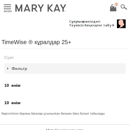
0
MӘЗІРІ
Сұлулық жөніндегі
Тәуелсіз Кеңесшіні табу
TimeWise ® кұралдар 25+
Сүзгі:
Фильтр
10
өнім
10
өнім
Көрсетілген барлық бағалар ұсынылған бөлшек баға болып табылады