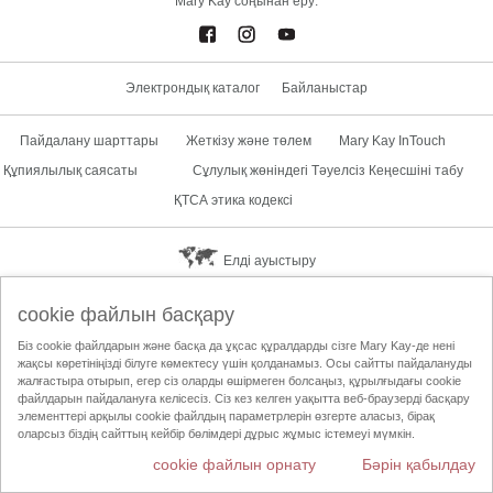
Mary Kay соңынан еру:
Электрондық каталог
Байланыстар
Пайдалану шарттары
Жеткізу және төлем
Mary Kay InTouch
Құпиялылық саясаты
Сұлулық жөніндегі Тәуелсіз Кеңесшіні табу
ҚТСА этика кодексі
Елді ауыстыру
cookie файлын басқару
Біз cookie файлдарын және басқа да ұқсас құралдарды сізге Mary Kay-де нені
жақсы көретініңізді білуге көмектесу үшін қолданамыз. Осы сайтты пайдалануды
жалғастыра отырып, егер сіз оларды өшірмеген болсаңыз, құрылғыдағы cookie
файлдарын пайдалануға келісесіз. Сіз кез келген уақытта веб-браузерді басқару
элементтері арқылы cookie файлдың параметрлерін өзгерте аласыз, бірақ
оларсыз біздің сайттың кейбір бөлімдері дұрыс жұмыс істемеуі мүмкін.
cookie файлын орнату
Бәрін қабылдау