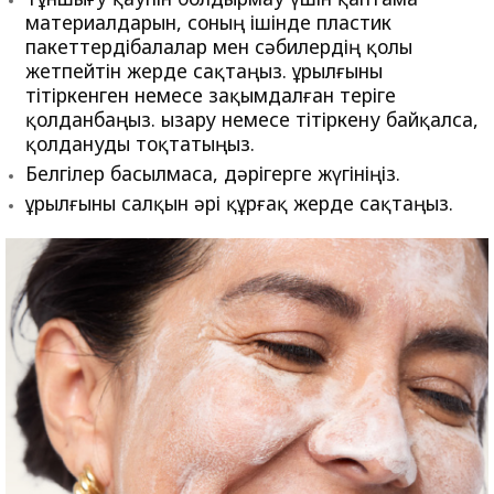
материалдарын, соның ішінде пластик
пакеттердібалалар мен сәбилердің қолы
жетпейтін жерде сақтаңыз. Құрылғыны
тітіркенген немесе зақымдалған теріге
қолданбаңыз. Қызару немесе тітіркену байқалса,
қолдануды тоқтатыңыз.
Белгілер басылмаса, дәрігерге жүгініңіз.
Құрылғыны салқын әрі құрғақ жерде сақтаңыз.