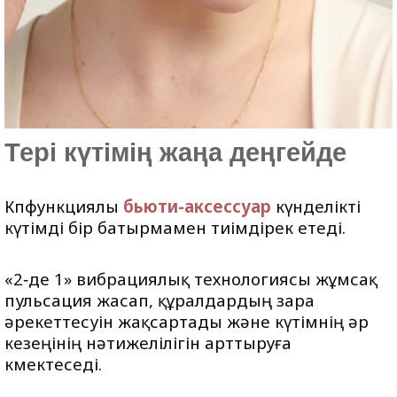
Тері күтімің жаңа деңгейде
Көпфункциялы
бьюти-аксессуар
күнделікті
күтімді бір батырмамен тиімдірек етеді.
«2‑де 1» вибрациялық технологиясы жұмсақ
пульсация жасап, құралдардың өзара
әрекеттесуін жақсартады және күтімнің әр
кезеңінің нәтижелілігін арттыруға
көмектеседі.