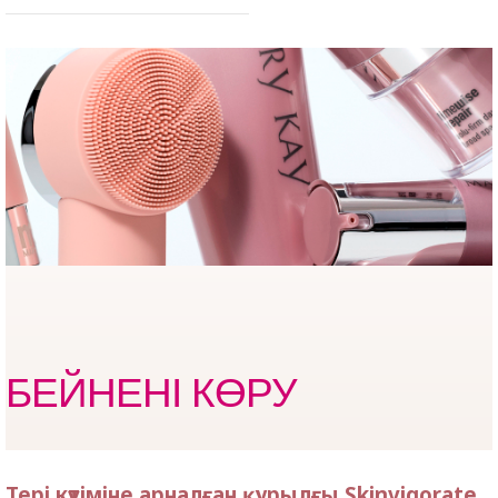
БЕЙНЕНІ КӨРУ
Тері күтіміне арналған құрылғы Skinvigorate