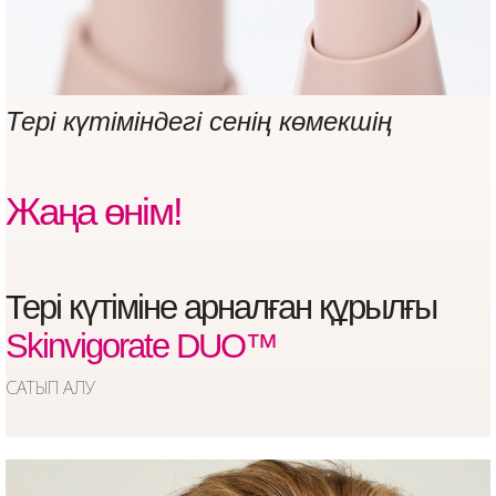
Терi күтіміндегі сенің көмекшің
Жаңа өнім!
Тері күтіміне арналған құрылғы
Skinvigorate DUO™
САТЫП АЛУ