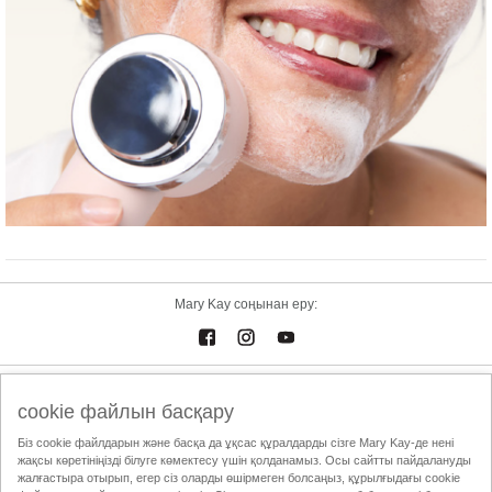
Mary Kay соңынан еру:
Электрондық каталог
Байланыстар
cookie файлын басқару
Біз cookie файлдарын және басқа да ұқсас құралдарды сізге Mary Kay-де нені
Пайдалану шарттары
Жеткізу және төлем
Mary Kay InTouch
жақсы көретініңізді білуге көмектесу үшін қолданамыз. Осы сайтты пайдалануды
Құпиялылық саясаты
Сұлулық жөніндегі Тәуелсіз Кеңесшіні табу
жалғастыра отырып, егер сіз оларды өшірмеген болсаңыз, құрылғыдағы cookie