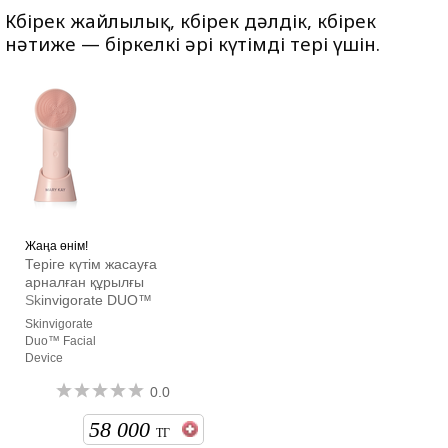
Көбірек жайлылық, көбірек дәлдік, көбірек
нәтиже — біркелкі әрі күтімді тері үшін.
Жаңа өнім!
Теріге күтім жасауға
арналған құрылғы
Skinvigorate DUO™
Skinvigorate
Duo™ Facial
Device
0.0
58 000
ТГ