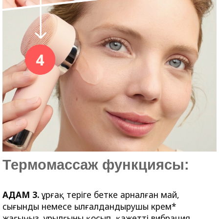
Термомассаж функциясы:
ҚАДАМ 3.
Құрғақ теріге бетке арналған май,
сығынды немесе ылғалдандырушы крем*
жағыңыз. Құрылғыны қосып, қажетті вибрация