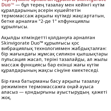
Duo™
— бұл терең тазалау мен кейінгі күтім
құралдарының әсерін күшейтетін
термомассаж арқылы күтімді жақсартатын,
бетке арналған "2‑де 1" көпфункциялы
құрылғысы.
Ақылды көпміндетті қолдануға арналған
Skinvigorate Duo™ құрылғысы қос
вибрациялық технологиямен жабдықталған:
бір жағындағы жұмсақ силикон қылшықтары
пульсация жасап, теріні тазалайды, ал жылы
массаж функциясы бар екінші жағы күтім
құралдарының жақсы сіңуіне көмектеседі.
Бір ғана батырманы басу арқылы тазалау
режимінен термомассажға оңай ауыса
аласыз — қондырғыны ауыстырудың қажеті
жоқ.