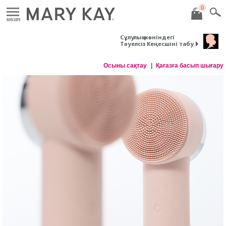
0
MӘЗІРІ
Сұлулық жөніндегі
Тәуелсіз Кеңесшіні табу
Осыны сақтау
Қағазға басып шығару