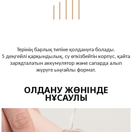
Терінің барлық типіне қолдануға болады.
5 деңгейлі қарқындылық, су өткізбейтін корпус, қайта
зарядталатын аккумулятор және сапарда алып
жүруге ыңғайлы формат.
ҚОЛДАНУ ЖӨНІНДЕ
НҰСҚАУЛЫҚ