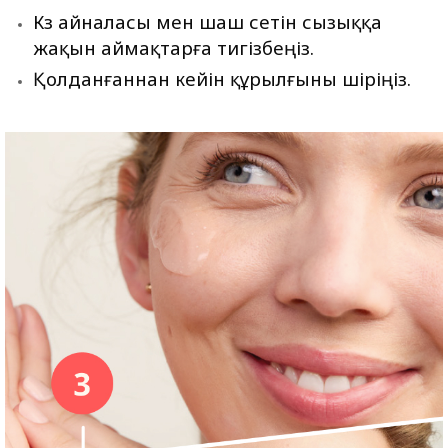
Көз айналасы мен шаш өсетін сызыққа
жақын аймақтарға тигізбеңіз.
Қолданғаннан кейін құрылғыны өшіріңіз.