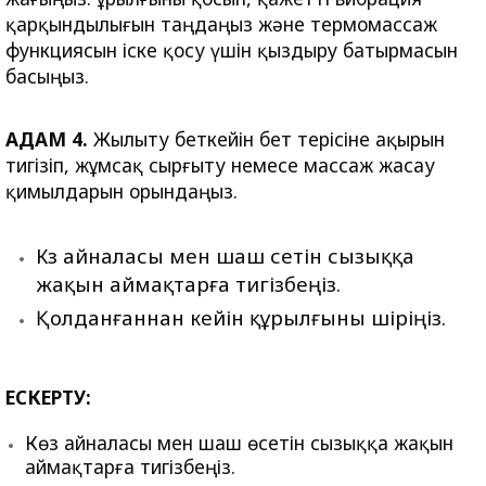
қарқындылығын таңдаңыз және термомассаж
функциясын іске қосу үшін қыздыру батырмасын
басыңыз.
ҚАДАМ 4.
Жылыту беткейін бет терісіне ақырын
тигізіп, жұмсақ сырғыту немесе массаж жасау
қимылдарын орындаңыз.
Көз айналасы мен шаш өсетін сызыққа
жақын аймақтарға тигізбеңіз.
Қолданғаннан кейін құрылғыны өшіріңіз.
ЕСКЕРТУ:
Көз айналасы мен шаш өсетін сызыққа жақын
аймақтарға тигізбеңіз.