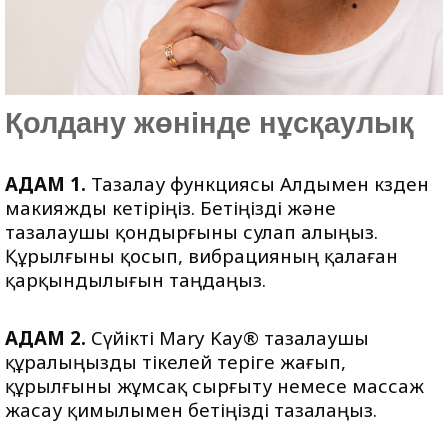
Қолдану жөнінде нұсқаулық
ҚАДАМ 1.
Тазалау функциясы Алдымен көзден
макияжды кетіріңіз. Бетіңізді және
тазалаушы қондырғыны сулап алыңыз.
Құрылғыны қосып, вибрацияның қалаған
қарқындылығын таңдаңыз.
ҚАДАМ
2
.
Сүйікті Mary Kay® тазалаушы
құралыңызды тікелей теріге жағып,
құрылғыны жұмсақ сырғыту немесе массаж
жасау қимылымен бетіңізді тазалаңыз.