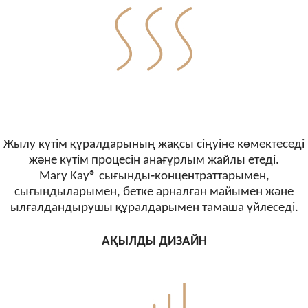
Жылу күтім құралдарының жақсы сіңуіне көмектеседі
және күтім процесін анағұрлым жайлы етеді.
Mary Kay® сығынды‑концентраттарымен,
сығындыларымен, бетке арналған майымен және
ылғалдандырушы құралдарымен тамаша үйлеседі.
АҚЫЛДЫ ДИЗАЙН