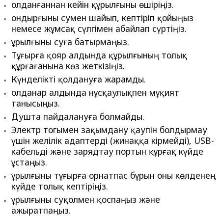
Қолданғаннан кейін құрылғыны өшіріңіз.
Қондырғыны сумен шайып, кептіріп қойыңыз
немесе жұмсақ сүлгімен абайлап сүртіңіз.
Құрылғыны суға батырмаңыз.
Тұғырға қояр алдында құрылғының толық
құрғағанына көз жеткізіңіз.
Күнделікті қолдануға жарамды.
Қолданар алдында нұсқаулықпен мұқият
танысыңыз.
Душта пайдалануға болмайды.
Электр тогымен зақымдану қаупін болдырмау
үшін желілік адаптерді (жинаққа кірмейді), USB-
кабельді және зарядтау портын құрғақ күйде
ұстаңыз.
Құрылғыны тұғырға орнатпас бұрын оны көлденең
күйде толық кептіріңіз.
Құрылғыны суқолмен қоспаңыз және
ажыратпаңыз.