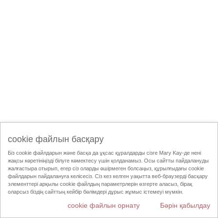
cookie файлын басқару
Біз cookie файлдарын және басқа да ұқсас құралдарды сізге Mary Kay-де нені
жақсы көретініңізді білуге көмектесу үшін қолданамыз. Осы сайтты пайдалануды
жалғастыра отырып, егер сіз оларды өшірмеген болсаңыз, құрылғыдағы cookie
файлдарын пайдалануға келісесіз. Сіз кез келген уақытта веб-браузерді басқару
элементтері арқылы cookie файлдың параметрлерін өзгерте аласыз, бірақ
оларсыз біздің сайттың кейбір бөлімдері дұрыс жұмыс істемеуі мүмкін.
cookie файлын орнату
Бәрін қабылдау