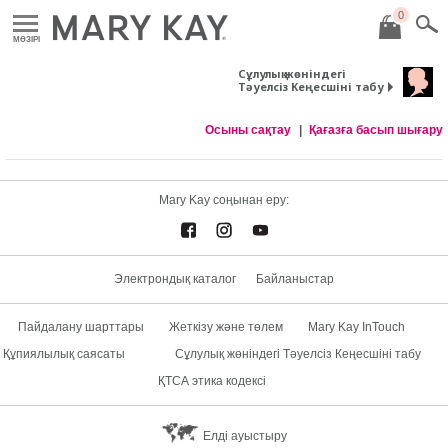
0
MӘЗІРІ
Сұлулық жөніндегі
Тәуелсіз Кеңесшіні табу
Осыны сақтау
Қағазға басып шығару
Mary Kay соңынан еру:
Электрондық каталог
Байланыстар
Пайдалану шарттары
Жеткізу және төлем
Mary Kay InTouch
Құпиялылық саясаты
Сұлулық жөніндегі Тәуелсіз Кеңесшіні табу
ҚТСА этика кодексі
Елді ауыстыру