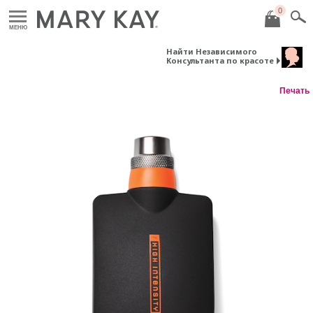
0
МЕНЮ
Найти Независимого
Консультанта по красоте
Печать