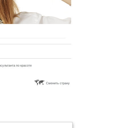
сультанта по красоте
Сменить страну