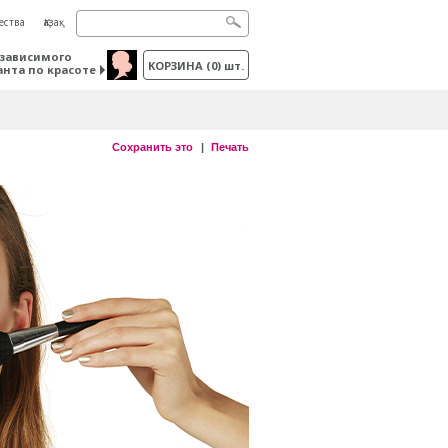
ества
Қазақ
зависимого
КОРЗИНА
(
0
) шт.
анта по красоте
Сохранить это
Печать