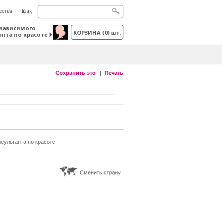
ества
Қазақ
зависимого
КОРЗИНА
(
0
) шт.
анта по красоте
Сохранить это
Печать
сультанта по красоте
Сменить страну