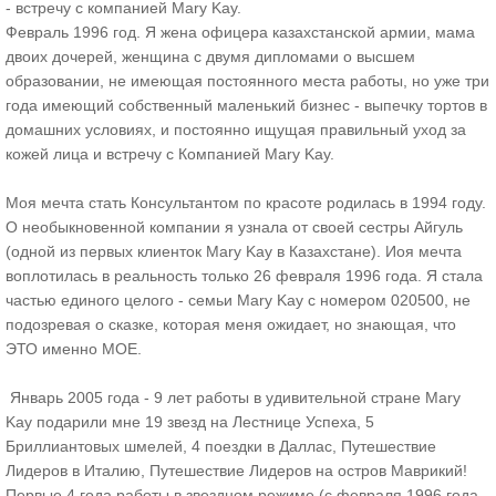
- встречу с компанией Mary Kay.
Февраль 1996 год. Я жена офицера казахстанской армии, мама
двоих дочерей, женщина с двумя дипломами о высшем
образовании, не имеющая постоянного места работы, но уже три
года имеющий собственный маленький бизнес - выпечку тортов в
домашних условиях, и постоянно ищущая правильный уход за
кожей лица и встречу с Компанией Mary Kay.
Моя мечта стать Консультантом по красоте родилась в 1994 году.
О необыкновенной компании я узнала от своей сестры Айгуль
(одной из первых клиенток Mary Kay в Казахстане). Иоя мечта
воплотилась в реальность только 26 февраля 1996 года. Я стала
частью единого целого - семьи Mary Kay с номером 020500, не
подозревая о сказке, которая меня ожидает, но знающая, что
ЭТО именно МОЕ.
Январь 2005 года - 9 лет работы в удивительной стране Mary
Kay подарили мне 19 звезд на Лестнице Успеха, 5
Бриллиантовых шмелей, 4 поездки в Даллас, Путешествие
Лидеров в Италию, Путешествие Лидеров на остров Маврикий!
Первые 4 года работы в звездном режиме (с февраля 1996 года