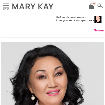
0
МЕНЮ
Найти Независимого
Консультанта по красоте
Печать