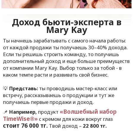
Доход бьюти-эксперта в
Mary
Kay
Ты начнешь зарабатывать с самого начала работы:
от каждой продажи ты получаешь 30–40% дохода.
Если ты решишь строить команду, то получишь
дополнительный доход и еще больше преимуществ
от компании Mary Kay. Выбор только за тобой - в
каком темпе расти и развивать свой бизнес.
💡
Представь:
ты проводишь мастер-класс или
встречу, рассказываешь о продукции и тут же
получаешь первые продажи и доход.
«Волшебный набор
Например,
продукт
📌
TimeWise®»
с кремом для кожи вокруг глаз
стоит 76 000 тг.
Тво
й доход
–
22 800 тг.