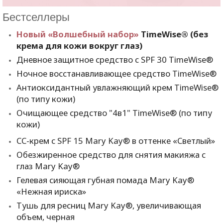
Бестселлеры
Новый «Волшебный набор»
TimeWise
® (без
крема для кожи вокруг глаз)
Дневное защитное средство с
SPF
30
TimeWise
®
Ночное восстанавливающее средство
TimeWise
®
Антиоксидантный увлажняющий крем
TimeWise
®
(по типу кожи)
Очищающее средство "4в1"
TimeWise
® (по типу
кожи)
СС-крем с
SPF
15
Mary
Kay
® в оттенке «Светлый»
Обезжиренное средство для снятия макияжа с
глаз
Mary
Kay
®
Гелевая сияющая губная помада
Mary
Kay
®
«Нежная ириска»
Тушь для ресниц
Mary
Kay
®, увеличивающая
объем, черная