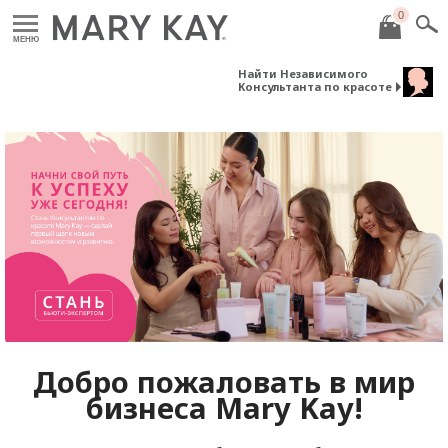
0
МЕНЮ
Найти Независимого
Консультанта по красоте
Добро пожаловать в мир
бизнеса
Mary
Kay
!