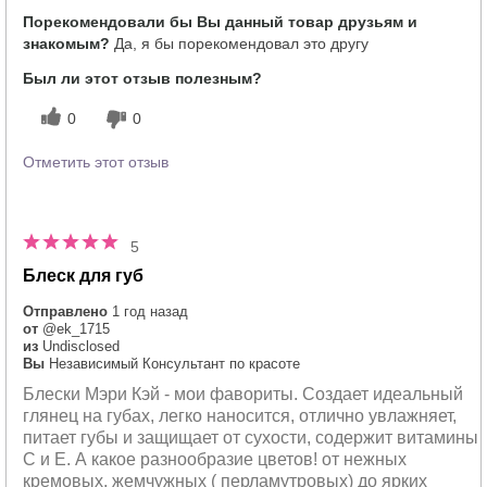
Порекомендовали бы Вы данный товар друзьям и
знакомым?
Да, я бы порекомендовал это другу
Был ли этот отзыв полезным?
0
0
Отметить этот отзыв
5
Блеск для губ
Отправлено
1 год назад
от
@ek_1715
из
Undisclosed
Вы
Независимый Консультант по красоте
Блески Мэри Кэй - мои фавориты. Создает идеальный
глянец на губах, легко наносится, отлично увлажняет,
питает губы и защищает от сухости, содержит витамины
С и Е. А какое разнообразие цветов! от нежных
кремовых, жемчужных ( перламутровых) до ярких