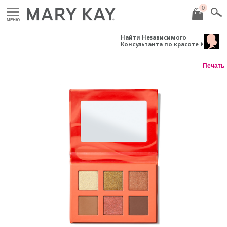
0
МЕНЮ
Найти Независимого
Консультанта по красоте
Печать