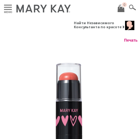
0
МЕНЮ
Найти Независимого
Консультанта по красоте
Печать