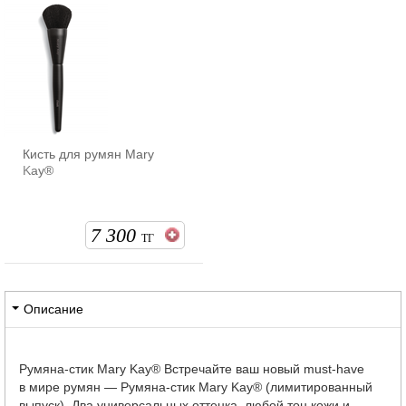
Кисть для румян Mary
Kay®
7 300
ТГ
Описание
Румяна-стик Mary Kay® Встречайте ваш новый must-have
в мире румян — Румяна-стик Mary Kay® (лимитированный
выпуск). Два универсальных оттенка, любой тон кожи и