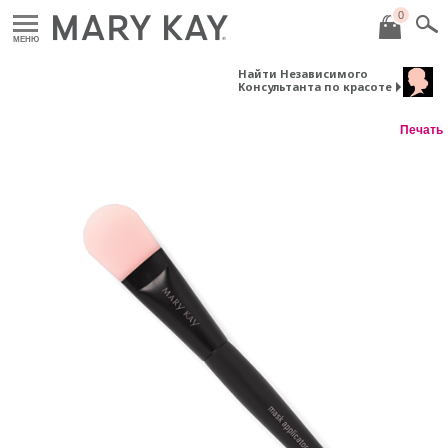
0
МЕНЮ
Найти Независимого
Консультанта по красоте
Печать