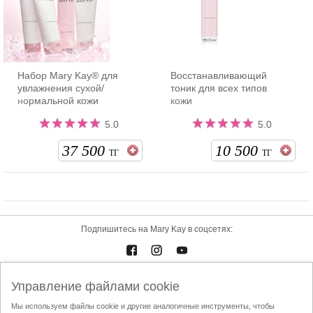
Набор Mary Kay® для
Восстанавливающий
увлажнения сухой/
тоник для всех типов
нормальной кожи
кожи
5.0
5.0
37 500
10 500
ТГ
ТГ
Подпишитесь на Mary Kay в соцсетях:
Каталоги
Контакты
Управление файлами cookie
Мы используем файлы cookie и другие аналогичные инструменты, чтобы