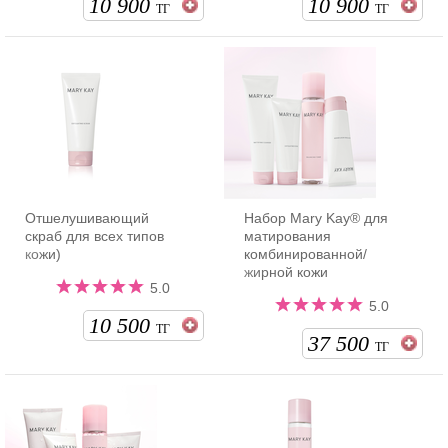
10 900
10 900
ТГ
ТГ
Отшелушивающий
Набор Mary Kay® для
скраб для всех типов
матирования
кожи)
комбинированной/
жирной кожи
5.0
5.0
10 500
ТГ
37 500
ТГ