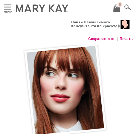
0
МЕНЮ
Найти Независимого
Консультанта по красоте
Сохранить это
Печать