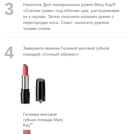
3
Нанесите Дуэт минеральных румян Mary Kay®
«Спелая гуава» под яблочки щек, растушевывая
их к скулам. Затем смахните излишек румян с
перегородки носа. Совет: наносите румяна
тонким слоем.
4
Завержите макияж Гелевой матовой губной
помадой «Сочный абрикос»
Гелевая матовая
губная помада Mary
®
Kay