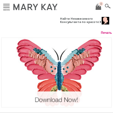
0
МЕНЮ
Найти Независимого
Консультанта по красоте
Печать