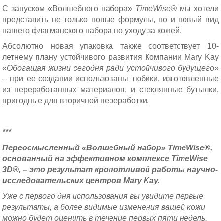
С запуском «Волшебного набора»
TimeWise®
мы хотели
представить не только новые формулы, но и новый вид
нашего флагманского набора по уходу за кожей.
Абсолютно новая упаковка также соответствует 10-
летнему плану устойчивого развития Компании
Mary
Kay
«
Обогащая жизни сегодня ради устойчивого будущего
»
– при ее создании
использованы тюбики, изготовленные
из переработанных материалов, и стеклянные бутылки,
пригодные для вторичной переработки.
***
Переосмысленный «Волшебный набор»
TimeWise
®,
основанный на эффективном комплексе
TimeWise
3
D
®, – это результат кропотливой работы научно-
исследовательских центров
Mary
Kay
.
Уже с первого дня использования вы увидите первые
результаты, а более видимые изменения вашей кожи
можно будет оценить в течение первых пяти недель.