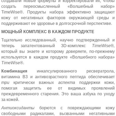
создавали новые формулы и корректировали их, чтобы
создать переосмысленный «Волшебный набор»
TimeWise®. Продукты набора эффективно защищают
кожу от негативных факторов окружающей среды и
поддерживают ее здоровье в долгосрочной перспективе.
МОЩНЫЙ КОМПЛЕКС В КАЖДОМ ПРОДУКТЕ
Тщательно исследованный, научно подтвержденный и
теперь запатентованный 3D-комплекс
TimeWise®,
который вы знаете и которому доверяете, по-прежнему
используется в каждом продукте «Волшебного набора»
TimeWise®
.
Комбинация
инкапсулированного ресвератрола,
витамина B3 и антивозрастного пептида обеспечивает
три
критически важных
аспекта
поддержки кожи,
помогая защитить ее от видимых проявлений
преждевременного старения. Это ваша азбука по уходу
за кожей.
Антиоксиданты
борются с повреждающими кожу
свободными радикалами, вызванными негативными