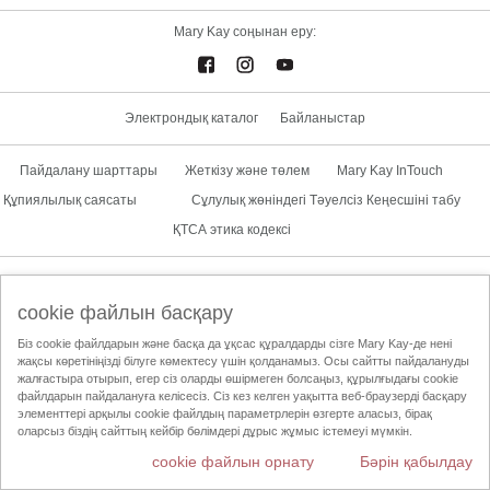
Mary Kay соңынан еру:
Электрондық каталог
Байланыстар
Пайдалану шарттары
Жеткізу және төлем
Mary Kay InTouch
Құпиялылық саясаты
Сұлулық жөніндегі Тәуелсіз Кеңесшіні табу
ҚТСА этика кодексі
Елді ауыстыру
cookie файлын басқару
Біз cookie файлдарын және басқа да ұқсас құралдарды сізге Mary Kay-де нені
жақсы көретініңізді білуге көмектесу үшін қолданамыз. Осы сайтты пайдалануды
жалғастыра отырып, егер сіз оларды өшірмеген болсаңыз, құрылғыдағы cookie
файлдарын пайдалануға келісесіз. Сіз кез келген уақытта веб-браузерді басқару
элементтері арқылы cookie файлдың параметрлерін өзгерте аласыз, бірақ
оларсыз біздің сайттың кейбір бөлімдері дұрыс жұмыс істемеуі мүмкін.
cookie файлын орнату
Бәрін қабылдау