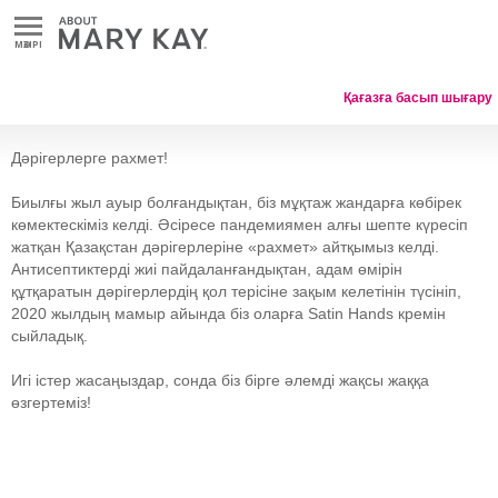
MӘЗІРІ
Қағазға басып шығару
Дәрігерлерге рахмет!
Биылғы жыл ауыр болғандықтан, біз мұқтаж жандарға көбірек
көмектескіміз келді. Әсіресе пандемиямен алғы шепте күресіп
жатқан Қазақстан дәрігерлеріне «рахмет» айтқымыз келді.
Антисептиктерді жиі пайдаланғандықтан, адам өмірін
құтқаратын дәрігерлердің қол терісіне зақым келетінін түсініп,
2020 жылдың мамыр айында біз оларға Satin Hands кремін
сыйладық.
Игі істер жасаңыздар, сонда біз бірге әлемді жақсы жаққа
өзгертеміз!