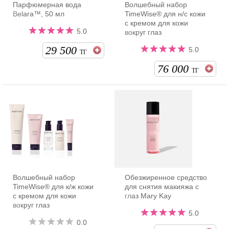
Парфюмерная вода
Волшебный набор
Belara™, 50 мл
TimeWise® для н/с кожи
с кремом для кожи
5.0
вокруг глаз
29 500
5.0
ТГ
76 000
ТГ
Волшебный набор
Обезжиренное средство
TimeWise® для к/ж кожи
для снятия макияжа с
с кремом для кожи
глаз Mary Kay
вокруг глаз
5.0
0.0