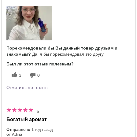
Что лучшего всего опишет твои
Фруктовый,
впечатления от аромата?
Цветочный
Насколько вам понравился аромат?
5
Порекомендовали бы Вы данный товар друзьям и
знакомым?
Да, я бы порекомендовал это другу
Был ли этот отзыв полезным?
3
0
Отметить этот отзыв
5
Богатый аромат
Отправлено
1 год назад
от
Adina