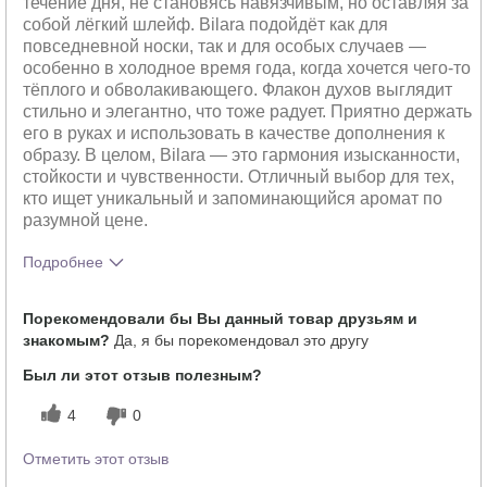
течение дня, не становясь навязчивым, но оставляя за
собой лёгкий шлейф. Bilara подойдёт как для
повседневной носки, так и для особых случаев —
особенно в холодное время года, когда хочется чего-то
тёплого и обволакивающего. Флакон духов выглядит
стильно и элегантно, что тоже радует. Приятно держать
его в руках и использовать в качестве дополнения к
образу. В целом, Bilara — это гармония изысканности,
стойкости и чувственности. Отличный выбор для тех,
кто ищет уникальный и запоминающийся аромат по
разумной цене.
Подробнее
Что лучшего всего опишет твои
Свежий
Порекомендовали бы Вы данный товар друзьям и
впечатления от аромата?
знакомым?
Да, я бы порекомендовал это другу
Насколько вам понравился аромат?
5
Был ли этот отзыв полезным?
4
0
Отметить этот отзыв