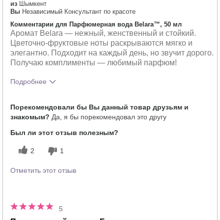
из
Шымкент
Вы
Независимый Консультант по красоте
Комментарии для Парфюмерная вода Belara™, 50 мл
Аромат Belara — нежный, женственный и стойкий.
Цветочно-фруктовые ноты раскрываются мягко и
элегантно. Подходит на каждый день, но звучит дорого.
Получаю комплименты — любимый парфюм!
Подробнее
Что лучшего всего опишет твои
Свежий,
Порекомендовали бы Вы данный товар друзьям и
впечатления от аромата?
Цветочный
знакомым?
Да, я бы порекомендовал это другу
Насколько вам понравился аромат?
5
Был ли этот отзыв полезным?
2
1
Отметить этот отзыв
5