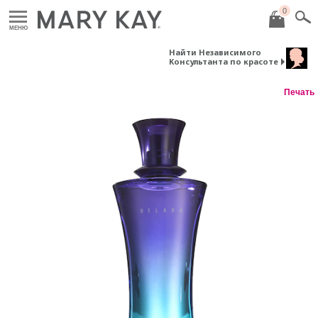
0
МЕНЮ
Найти Независимого
Консультанта по красоте
Печать