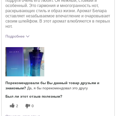
подруги очень его любят. Он нежный, стойкий и
особенный. Это гармония и многогранность нот,
раскрывающих стиль и образ жизни. Аромат Белара
оставляет незабываемое впечатление и очаровывает
своим шлейфом. В этот аромат влюбляются в первых
нот.
Подробнее
Что лучшего всего опишет твои
Свежий
впечатления от аромата?
Насколько вам понравился аромат?
5
Порекомендовали бы Вы данный товар друзьям и
знакомым?
Да, я бы порекомендовал это другу
Был ли этот отзыв полезным?
2
0