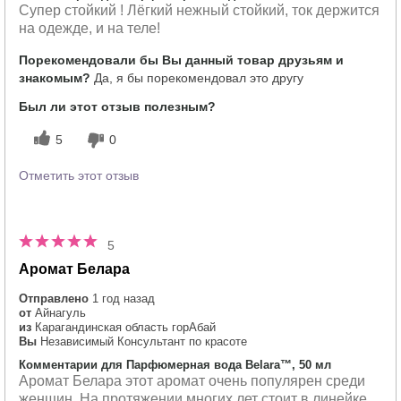
Супер стойкий ! Лёгкий нежный стойкий, ток держится
на одежде, и на теле!
Порекомендовали бы Вы данный товар друзьям и
знакомым?
Да, я бы порекомендовал это другу
Был ли этот отзыв полезным?
5
0
Отметить этот отзыв
5
Аромат Белара
Отправлено
1 год назад
от
Айнагуль
из
Карагандинская область горАбай
Вы
Независимый Консультант по красоте
Комментарии для Парфюмерная вода Belara™, 50 мл
Аромат Белара этот аромат очень популярен среди
женщин. На протяжении многих лет стоит в линейке