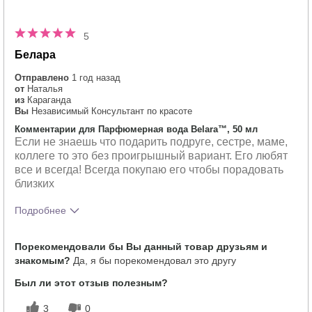
5
Белара
Отправлено
1 год назад
от
Наталья
из
Караганда
Вы
Независимый Консультант по красоте
Комментарии для Парфюмерная вода Belara™, 50 мл
Если не знаешь что подарить подруге, сестре, маме,
коллеге то это без проигрышный вариант. Его любят
все и всегда! Всегда покупаю его чтобы порадовать
близких
Подробнее
Что лучшего всего опишет твои
Свежий
Порекомендовали бы Вы данный товар друзьям и
впечатления от аромата?
знакомым?
Да, я бы порекомендовал это другу
Насколько вам понравился аромат?
5
Был ли этот отзыв полезным?
3
0