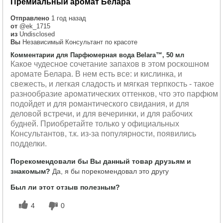
Премиальный аромат Белара
Отправлено
1 год назад
от
@ek_1715
из
Undisclosed
Вы
Независимый Консультант по красоте
Комментарии для Парфюмерная вода Belara™, 50 мл
Какое чудесное сочетание запахов в этом роскошном
аромате Белара. В нем есть все: и кислинка, и
свежесть, и легкая сладость и мягкая терпкость - такое
разнообразие ароматических оттенков, что это парфюм
подойдет и для романтического свидания, и для
деловой встречи, и для вечеринки, и для рабочих
будней. Приобретайте только у официальных
Консультантов, т.к. из-за популярности, появились
подделки.
Порекомендовали бы Вы данный товар друзьям и
знакомым?
Да, я бы порекомендовал это другу
Был ли этот отзыв полезным?
4
0