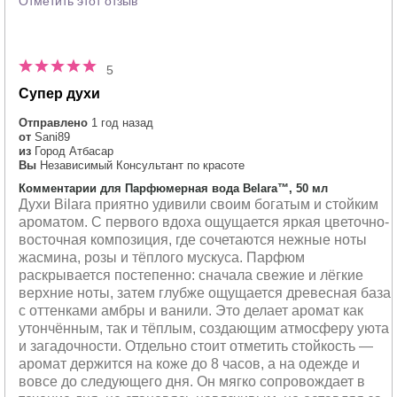
Отметить этот отзыв
5
Супер духи
Отправлено
1 год назад
от
Sani89
из
Город Атбасар
Вы
Независимый Консультант по красоте
Комментарии для Парфюмерная вода Belara™, 50 мл
Духи Bilara приятно удивили своим богатым и стойким
ароматом. С первого вдоха ощущается яркая цветочно-
восточная композиция, где сочетаются нежные ноты
жасмина, розы и тёплого мускуса. Парфюм
раскрывается постепенно: сначала свежие и лёгкие
верхние ноты, затем глубже ощущается древесная база
с оттенками амбры и ванили. Это делает аромат как
утончённым, так и тёплым, создающим атмосферу уюта
и загадочности. Отдельно стоит отметить стойкость —
аромат держится на коже до 8 часов, а на одежде и
вовсе до следующего дня. Он мягко сопровождает в