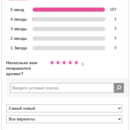
5 звезд
107
4 звезды
1
3 звезды
0
2 звезды
0
1 Звезда
0
Насколько вам
Номинальный
5
понравился
5.0
аромат?
из
5
звезд