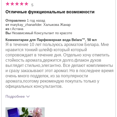
5
Отличные функциональные возможности
Отправлено
1 год назад
от
marykay_zhanarlider. Халыкова Жанар
из
г.Астана
Вы
Независимый Консультант по красоте
Комментарии для Парфюмерная вода Belara™, 50 мл
Я в течение 10 лет пользуюсь ароматом Белара. Мне
нравится тонкий шлейф который который
сопровождает в течение дня. Отдельно хочу отметить
стойкость аромата,держится долго,флакон духов
выглядит стильно,элегантно. Все делают комплименты
и сразу заказывают этот аромат. Но в последнее время
очень много подделок, из за популярности
аромата,поэтому рекомендую покупать только у
официальных консультантов.
Подробнее
Что лучшего всего опишет твои
Свежий,
впечатления от аромата?
Цветочный
Насколько вам понравился аромат?