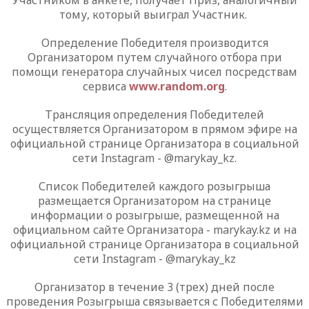
Участником в анкете, получает Приз, аналогичный
тому, который выиграл Участник.
Определение Победителя производится
Организатором путем случайного отбора при
помощи генератора случайных чисел посредствам
сервиса
www.random.org
.
Трансляция определения Победителей
осуществляется Организатором в прямом эфире на
официальной странице Организатора в социальной
сети
Instagram
- @
marykay
_
kz
.
Список Победителей каждого розыгрыша
размещается Организатором на странице
информации о розыгрыше, размещенной на
официальном сайте Организатора -
marykay
.
kz
и на
официальной странице Организатора в социальной
сети
Instagram
- @
marykay
_
kz
Организатор в течение
3
(
трех
) дней после
проведения Розыгрыша связывается с Победителями