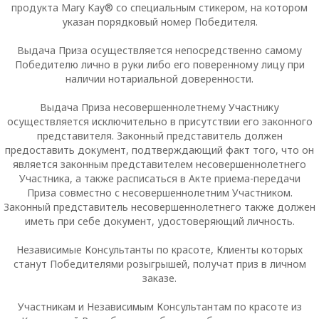
продукта
Mary
Kay
® со специальным стикером, на котором
указан порядковый номер Победителя.
Выдача Приза осуществляется непосредственно самому
Победителю лично в руки либо его поверенному лицу при
наличии нотариальной доверенности.
Выдача Приза несовершеннолетнему Участнику
осуществляется исключительно в присутствии его законного
представителя. Законный представитель должен
предоставить документ, подтверждающий факт того, что он
является законным представителем несовершеннолетнего
Участника, а также расписаться в Акте приема-передачи
П
риза совместно с несовершеннолетним Участником.
Законный представитель несовершеннолетнего также должен
иметь при себе
документ
, удостоверяющий личность.
Независимые Консультанты по красоте,
К
лиенты которых
станут
П
обедителями розыгрышей, получат приз в личном
заказе.
Участникам и Независимым Консультантам по красоте из