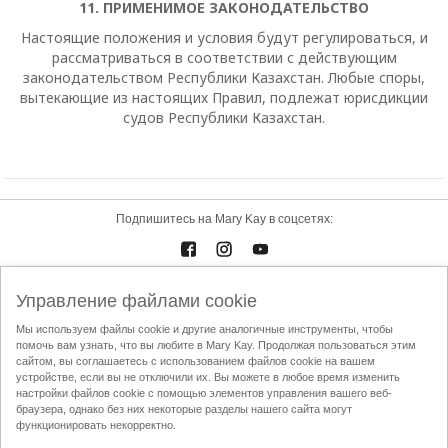
11. ПРИМЕНИМОЕ ЗАКОНОДАТЕЛЬСТВО
Настоящие положения и условия будут регулироваться, и
рассматриваться в соответствии с действующим
законодательством Республики Казахстан. Любые споры,
вытекающие из настоящих Правил, подлежат юрисдикции
судов Республики Казахстан
.
Подпишитесь на Mary Kay в соцсетях:
Управление файлами cookie
Каталоги
Контакты
Мы используем файлы cookie и другие аналогичные инструменты, чтобы
помочь вам узнать, что вы любите в Mary Kay. Продолжая пользоваться этим
Условия использования
Доставка и оплата
Mary Kay InTouch
сайтом, вы соглашаетесь с использованием файлов cookie на вашем
Политика конфиденциальности
устройстве, если вы не отключили их. Вы можете в любое время изменить
настройки файлов cookie с помощью элементов управления вашего веб-
Найти Независимого Консультанта по красоте
Кодекс этики АППК
браузера, однако без них некоторые разделы нашего сайта могут
функционировать некорректно.