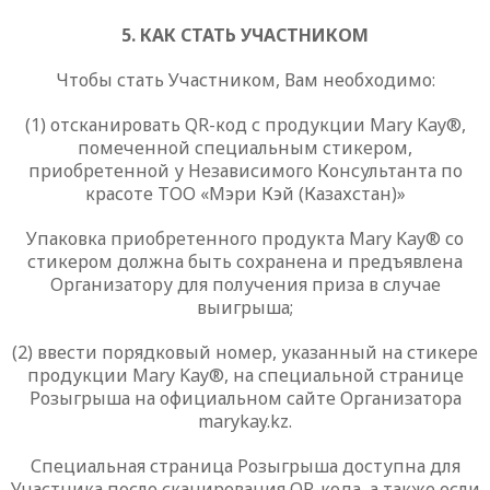
5. КАК СТАТЬ УЧАСТНИКОМ
Чтобы стать Участником, Вам необходимо:
(1) отсканировать
QR
-код с продукции
Mary
Kay
®,
помеченной специальным стикером,
приобретенной у Независимого Консультанта по
красоте ТОО «Мэри Кэй (Казахстан)»
Упаковка приобретенного продукта
Mary
Kay
® со
стикером должна быть сохранена и предъявлена
Организатору для получения приза в случае
выигрыша;
(2) ввести порядковый номер, указанный на стикере
продукции
Mary
Kay
®, на специальной странице
Розыгрыша на официальном сайте Организатора
marykay
.
kz
.
Специальная страница Розыгрыша доступна для
Участника после сканирования
QR
-кода, а также если