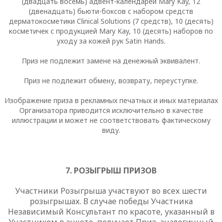
(двадцать восемь) адвент-календарей
Mary
Kay
, 12
(двенадцать) бьюти-боксов с набором средств
дерматокосметики
Clinical
Solutions
(7 средств), 10 (десять)
косметичек с продукцией
Mary
Kay
, 10 (десять) наборов по
уходу за кожей рук
Satin
Hands
.
Приз не подлежит замене на денежный эквивалент.
Приз не подлежит обмену, возврату, переуступке.
Изображение приза в рекламных печатных и иных материалах
Организатора приводится исключительно в качестве
иллюстрации и может не соответствовать фактическому
виду.
7. РОЗЫГРЫШ
ПРИЗОВ
Участники Розыгрыша участвуют во всех шести
розыгрышах. В случае победы Участника
Независимый Консультант по красоте, указанный в