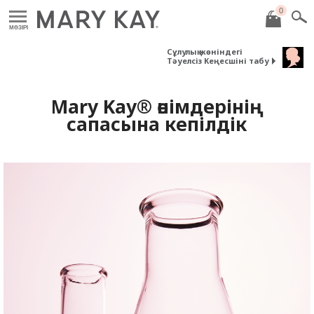
0
MӘЗІРІ
Сұлулық жөніндегі
Тәуелсіз Кеңесшіні табу
Mary Kay® өнімдерінің
сапасына кепілдік