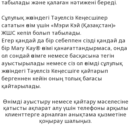
табылады және қалаған нәтижені береді.
Сұлулық жөніндегі Тәуелсіз Кеңесшілер
сататын өнім үшін «Мэри Кэй (Қазақстан)»
ЖШС кепіл болып табылады.
Егер қандай да бір себеппен сізді қандай да
бір Mary Kay® өнімі қанағаттандырмаса, онда
ол сондай өнімге немесе басқасына тегін
ауыстырылады немесе сіз ол өнімді сұлулық
жөніндегі Тәуелсіз Кеңесшіге қайтарып
бергеннен кейін оның толық бағасы
қайтарылады.
Өнімді ауыстыру немесе қайтару мәселесіне
қатысты ақпарат алу үшін телефоны арқылы
клиенттерге арналған анықтама қызметіне
қоңырау шалыңыз.