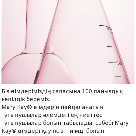
Біз өнімдеріміздің сапасына 100 пайыздық
кепілдік береміз.
Mary Kay® өнімдерін пайдаланатын
тұтынушылар әлемдегі ең ниеттес
тұтынушылар болып табылады, себебі Mary
Kay® өнімдері қауіпсіз, тиімді болып