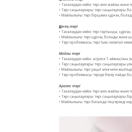
• Тазалаудан кейін: тері өзін жайлы және те
• Тері саңылаулары:
т
ері саңылаулары бол
• Майлылығы: тері біршама құрғақ болад
Құрғақ тері
• Тазалаудан кейін: тері тартыңқы, құрғ
• Майлылығы:
т
ері құрғақ болады және 
• Тері проблемасы: тері тым сезімтал не
Майлы тері
• Тазалаудан кейін: әсіресе Т-аймақтағы (
• Тері саңылаулары:
т
ері саңылаулары үлк
• Майлылығы: тері уақыт өтке келе жылты
• Тері проблемасы: теріде безеу пайда бо
Аралас тері
• Тазалаудан кейін: тері өзін жайлы және те
• Тері саңылаулары:
т
ері саңылаулары бірі
• Майлылығы: тері басында теңгерімді көрі