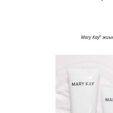
Mary Kay
жиы
®