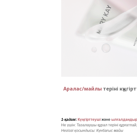
Аралас/майлы
теріні күңгі
1-қадам
:
Күңгірттеуші
және
ылғалданды
Не үшін: Тазалаушы құрал теріні құрғатпай,
Негізгі қосындысы: Күнбағыс майы