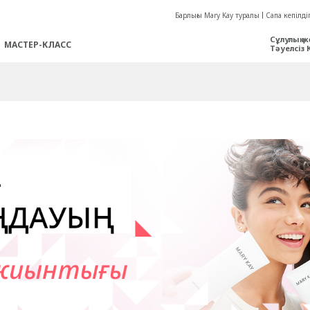
Барлығы Mary Kay туралы
Сапа кепілдіг
Сұлулық ж
МАСТЕР-КЛАСС
Тәуелсіз 