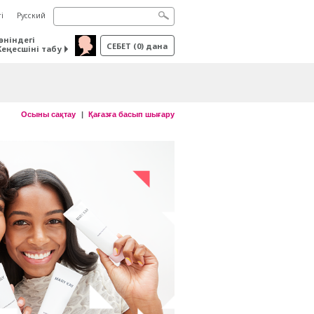
і
Русский
өніндегі
СЕБЕТ
(
0
) дана
Кеңесшіні табу
Осыны сақтау
Қағазға басып шығару