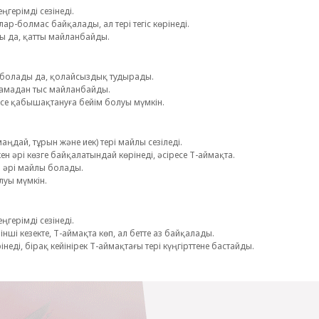
ңгерімді сезінеді.
ар-болмас байқалады, ал тері тегіс көрінеді.
ы да, қатты майланбайды.
ақ болады да, қолайсыздық тудырады.
шамадан тыс майланбайды.
месе қабышақтануға бейім болуы мүмкін.
маңдай, тұрын және иек) тері майлы сезіледі.
ен әрі көзге байқалатындай көрінеді, әсіресе Т-аймақта.
р әрі майлы болады.
луы мүмкін.
ңгерімді сезінеді.
нші кезекте, Т-аймақта көп, ал бетте аз байқалады.
неді, бірақ кейінірек Т-аймақтағы тері күңгірттене бастайды.