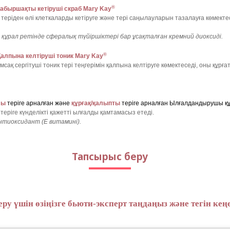
®
 қабыршақты кетіруші скраб Mary Kay
а теріден өлі клеткаларды кетіруге және тері саңылауларын тазалауға көме
 құрал ретінде сфералық түйіршіктері бар ұсақталған кремний диоксиді.
®
Қалпына келтіруші тоник Mary Kay
ақ сергітуші тоник тері теңгерімін қалпына келтіруге көмектеседі, оны құрға
лы
теріге арналған және
құрғақ/қалыпты
теріге арналған Ылғалдандырушы құ
 теріге күнделікті қажетті ылғалды қамтамасыз етеді.
нтиоксидант (Е витамині).
Тапсырыс беру
ру үшін өзіңізге бьюти-эксперт таңдаңыз және тегін ке