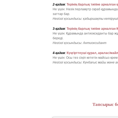
2-қадам
:
Терінің барлық типіне арналған
Не үшін: Нәзік перламутр скраб құрамынд
заттар бар.
Негізгі қосындысы: қабыршақты кетіруші
3-қадам
:
Терінің барлық типіне арналған 
Не үшін: Құрамында антиоксиданты бар жұмс
береді.
Негізгі қосындысы: Антиоксидант
4-қадам
:
Күңгірттеуші құрал, аралас/май
Не үшін: Осы тез сіңіп кететін майсыз крем
Негізгі қосындысы: Күнбағыс майы және а
Тапсырыс бе