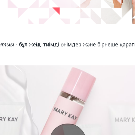
нтығы
-
бұл жеңіл, тиімді өнімдер және бірнеше қара