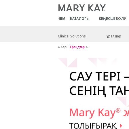
ӨНІМ
КАТАЛОГЫ
КЕҢЕСШІ БОЛУ
Clinical Solutions
Құралдар
Кері
Трендтер