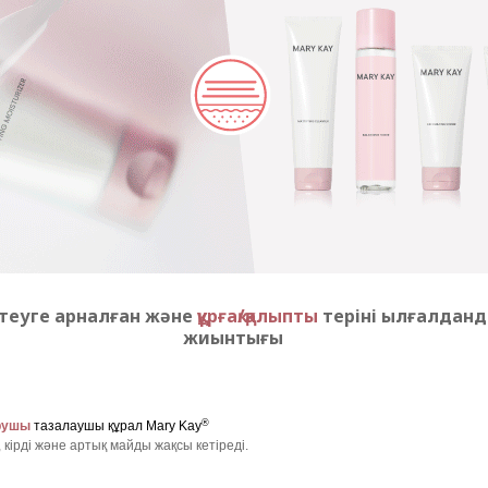
рттеуге арналған және
құрғақ/қалыпты
теріні ылғалданд
жиынтығы
®
рушы
тазалаушы құрал Mary Kay
 кірді және артық майды жақсы кетіреді.