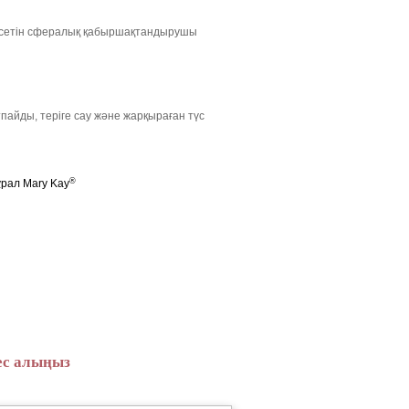
ктесетін сфералық қабыршақтандырушы
тпайды, теріге сау және жарқыраған түс
®
рал Mary Kay
ңес алыңыз