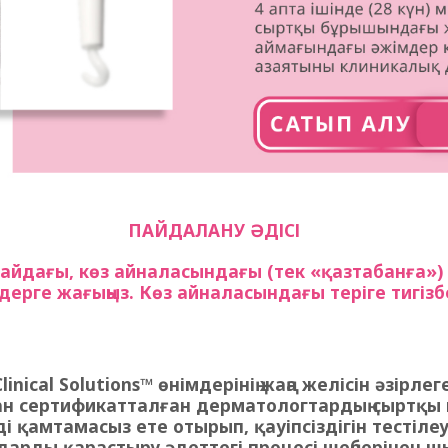
ПАЙДАЛАНУ ӘДІСІ
ңдайдағы, көз айналасындағы (тек «қазтабанға»
дерге жағыңыз. Көз айналасындағы теріге тигізбең
inical Solutions™ өнімдерінің жаңа желісін әзірл
ан сертификатталған дерматологтардың сыртқы
ді қамтамасыз ете отырып, қауіпсіздігін тестіл
арды қарастыру әдеттегі процесі шеңберінен ш