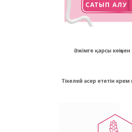
Әжімге қарсы кеңіне
Тікелей әсер ететін кре