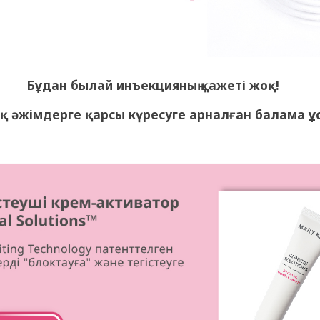
Бұдан былай инъекцияның қажеті жоқ!
 әжімдерге қарсы күресуге арналған балама ұ