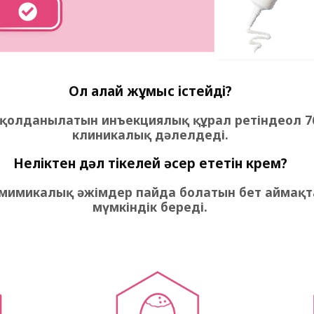
Ол қалай жұмыс істейді?
н қолданылатын инъекциялық құрал ретіндеол 76
клиникалық дәлелдеді.
Неліктен дәл тікелей әсер ететін крем?
м мимикалық әжімдер пайда болатын бет аймақта
мүмкіндік береді.