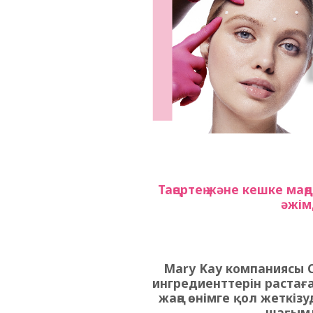
Таңертең және кешке ма
әжім
Mary Kay компаниясы Cl
ингредиенттерін растағ
жаңа өнімге қол жеткізу
шағымд