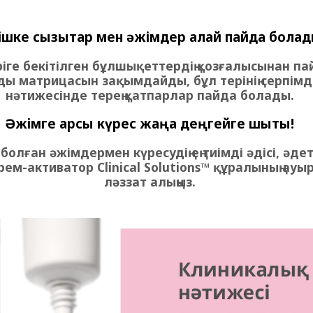
ішке сызықтар мен әжімдер қалай пайда бола
ге бекітілген бұлшықеттердің қозғалысынан па
ьды матрицасын зақымдайды, бұл терінің серпімді
нәтижесінде терең қатпарлар пайда болады.
Әжімге қарсы күрес жаңа деңгейге шықты!
олған әжімдермен күресудің ең тиімді әдісі, әде
рем-активатор Clinical Solutions™ құралының ау
ләззат алыңыз.