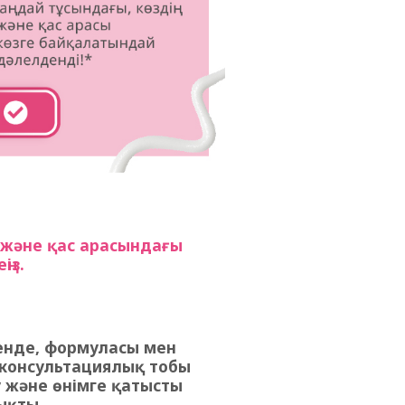
) және қас арасындағы
із.
егенде, формуласы мен
 консультациялық тобы
еу және өнімге қатысты
ықты.