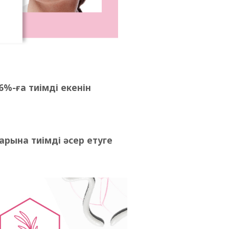
%-ға тиімді екенін
рына тиімді әсер етуге