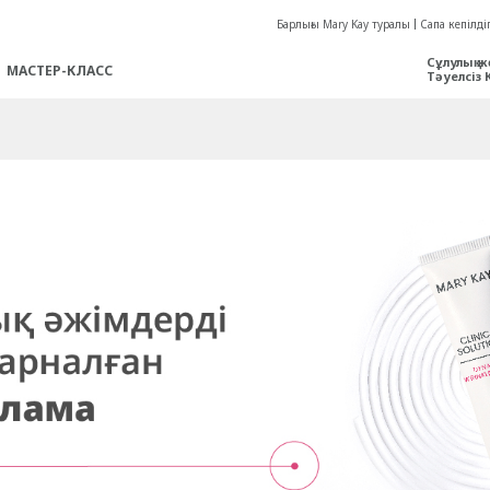
Барлығы Mary Kay туралы
Сапа кепілдіг
Сұлулық ж
МАСТЕР-КЛАСС
Тәуелсіз 