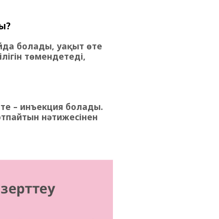
ды?
йда болады, уақыт өте
лігін төмендетеді,
тте – инъекция болады.
ыртпайтын нәтижесінен