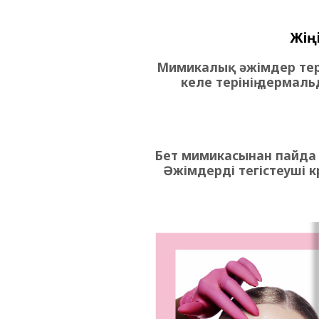
Жің
Мимикалық әжімдер тері
келе терінің дермал
Бет мимикасынан пайда б
Әжімдерді тегістеуші к