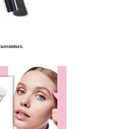
сынамыз.