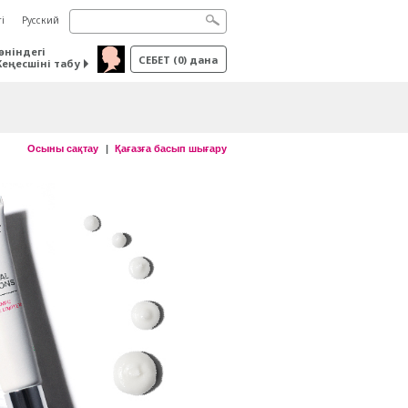
і
Русский
өніндегі
СЕБЕТ
(
0
) дана
Кеңесшіні табу
Осыны сақтау
Қағазға басып шығару