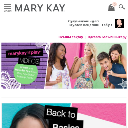
0
MӘЗІРІ
Сұлулық жөніндегі
Тәуелсіз Кеңесшіні табу
Осыны сақтау
Қағазға басып шығару