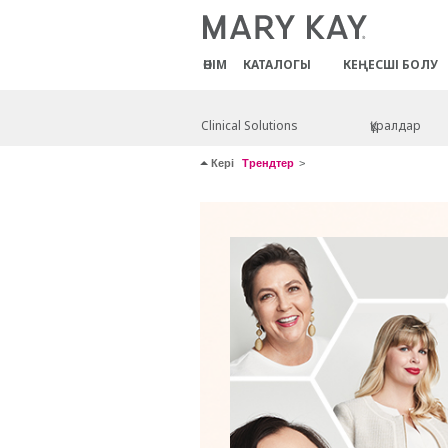
ӨНІМ
КАТАЛОГЫ
КЕҢЕСШІ БОЛУ
Clinical Solutions
Құралдар
Кері
Трендтер
Skip survey header