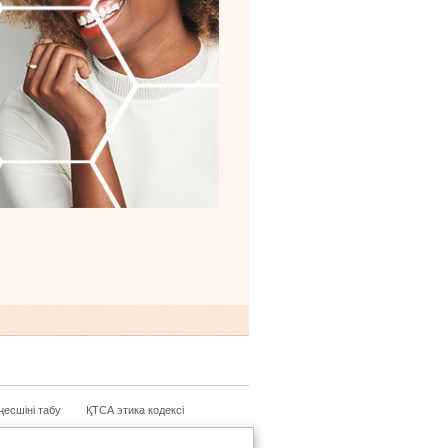
ңесшіні табу
ҚТСА этика кодексі
Елді ауыстыру