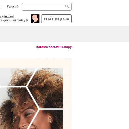
і
Русский
өніндегі
СЕБЕТ
(
0
) дана
Кеңесшіні табу
Қағазға басып шығару