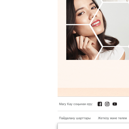
Mary Kay соңынан еру:
Пайдалану шарттары
Жеткізу және төлем