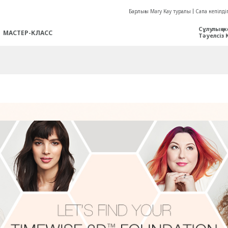
Барлығы Mary Kay туралы
Сапа кепілдіг
Сұлулық ж
МАСТЕР-КЛАСС
Тәуелсіз 