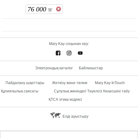
76 000
ТГ
Mary Kay соңынан еру:
Электрондық каталог
Байланыстар
Пайдалану шарттары
Жеткізу және төлем
Mary Kay InTouch
Құпиялылық саясаты
Сұлулық жөніндегі Тәуелсіз Кеңесшіні табу
ҚТСА этика кодексі
Елді ауыстыру