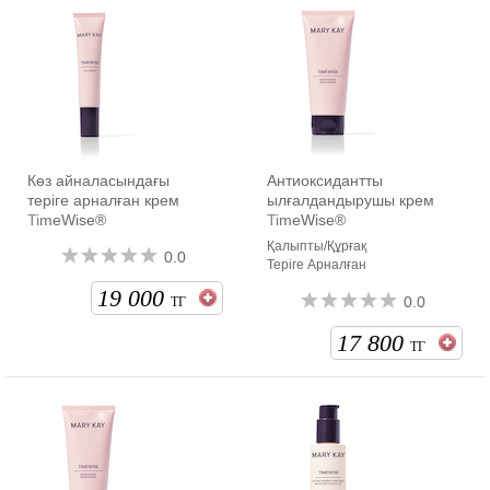
Көз айналасындағы
Антиоксидантты
теріге арналған крем
ылғалдандырушы крем
TimeWise®
TimeWise®
Қалыпты/Құрғақ
0.0
Теріге Арналған
19 000
0.0
ТГ
17 800
ТГ