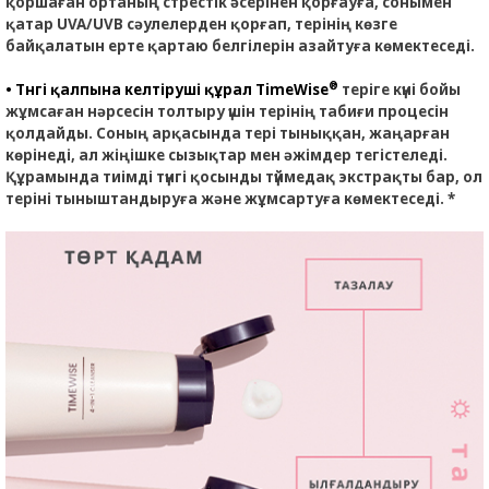
қоршаған ортаның стрестік әсерінен қорғауға, сонымен
қатар UVA/UVB сәулелерден қорғап, терінің көзге
байқалатын ерте қартаю белгілерін азайтуға көмектеседі.
®
• Түнгі қалпына келтіруші құрал TimeWise
теріге күні бойы
жұмсаған нәрсесін толтыру үшін терінің табиғи процесін
қолдайды. Соның арқасында тері тыныққан, жаңарған
көрінеді, ал жіңішке сызықтар мен әжімдер тегістеледі.
Құрамында тиімді түнгі қосынды түймедақ экстрақты бар, ол
теріні тыныштандыруға және жұмсартуға көмектеседі. *