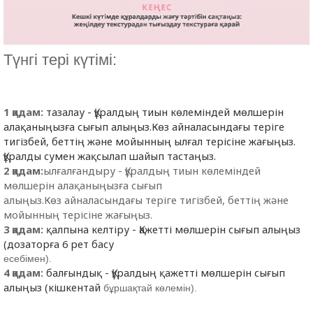
Түнгі тері күтімі:
1 қадам:
тазалау - Құралдың тиын көлеміндей мөлшерін
алақаныңызға сығып алыңыз.Көз айналасындағы теріге
тигізбей, беттің және мойынның ылғал терісіне жағыңыз.
Құралды сумен жақсылап шайып тастаңыз.
2 қадам:
ылғалғандыру - Құралдың тиын көлеміндей
мөлшерін алақаныңызға сығып
алыңыз.Көз айналасындағы теріге тигізбей, беттің және
мойынның терісіне жағыңыз.
3 қадам:
қалпына келтіру - Қажетті мөлшерін сығып алыңыз
(дозаторға 6 рет басу
есебімен).
4 қадам:
балғындық - Құралдың қажетті мөлшерін сығып
алыңыз (кішкентай
бұршақтай көлемін).