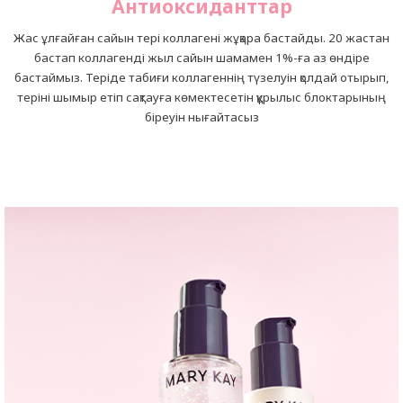
Антиоксиданттар
Жас ұлғайған сайын тері коллагені жұқара бастайды. 20 жастан
бастап коллагенді жыл сайын шамамен 1%-ға аз өндіре
бастаймыз. Теріде табиғи коллагеннің түзелуін қолдай отырып,
теріні шымыр етіп сақтауға көмектесетін құрылыс блоктарының
біреуін нығайтасыз