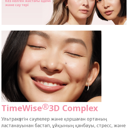
®
TimeWise
3
D Complex
Ультракүлгін
сәулелер
және
қоршаған
ортаның
ластанауынан
бастап
,
ұйқының
қанбауы
,
стресс
,
және