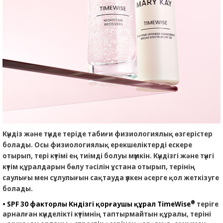
Күндіз және түнде теріде табиғи физиологиялық өзгерістер
болады. Осы физиологиялық ерекшеліктерді ескере
отырып, тері күтімі ең тиімді болуы мүмкін. Күндізгі және түнгі
күтім құралдарын бөлу тәсілін ұстана отырып, терінің
саулығы мен сұлулығын сақтауда үлкен әсерге қол жеткізуге
болады.
®
• SPF 30 факторлы Күндізгі қорғаушы құрал TimeWise
теріге
арналған күнделікті күтімнің таптырмайтын құралы, теріні