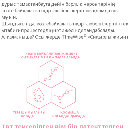
дұрыс
тамақтанбауға
дейін
барлық
нәрсе
терінің
көзге
байқалатын
қартаю
белгілерін
жылдамдатуы
мүмкін
.
Шындығында
,
көзге
байқалатын
қартаю
белгілерінің
те
ы
табиғи
процестердің
нәтижесінде
пайда
болады
.
®
Ал
қалғаны
ше
?
Осы
жерде
TimeWise
«
Сиқырлы
жиын
Төрт
тексерілген
өнім
бір
патенттелген