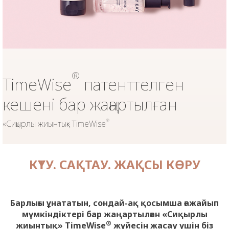
®
TimeWise
патенттелген
кешені бар жаңартылған
®
«Сиқырлы жиынтық» TimeWise
КҮТУ. САҚТАУ. ЖАҚСЫ КӨРУ
Барлығы ұнататын, сондай-ақ қосымша ғажайып
мүмкіндіктері бар жаңартылған «Сиқырлы
®
жиынтық» TimeWise
жүйесін жасау үшін біз