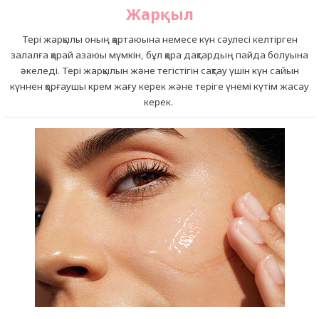
Жарқыл
Тері жарқылы оның қартаюына немесе күн сәулесі келтірген
залалға қарай азаюы мүмкін, бұл қара дақтардың пайда болуына
әкеледі. Тері жарқылын және тегістігін сақтау үшін күн сайын
күннен қорғаушы крем жағу керек және теріге үнемі күтім жасау
керек.