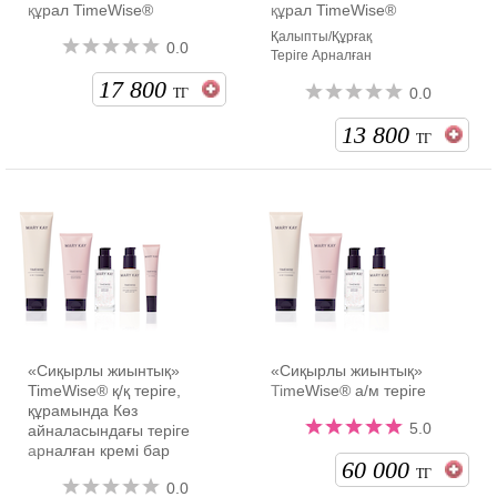
құрал TimeWise®
құрал TimeWise®
Қалыпты/Құрғақ
0.0
Теріге Арналған
17 800
0.0
ТГ
13 800
ТГ
«Сиқырлы жиынтық»
«Сиқырлы жиынтық»
TimeWise® қ/қ теріге,
TimeWise® а/м теріге
құрамында Көз
5.0
айналасындағы теріге
арналған кремі бар
60 000
ТГ
0.0