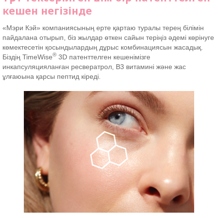
кешен
негізінде
«Мэри Кэй» компаниясының ерте қартаю туралы терең білімін
пайдалана отырып, біз жылдар өткен сайын теріңіз әдемі көрінуге
көмектесетін қосындылардың дұрыс комбинациясын жасадық.
®
Біздің TimeWise
3D патенттелген кешенімізге
инкапсуляцияланған ресвератрол, В3 витамині және жас
ұлғаюына қарсы пептид кіреді.