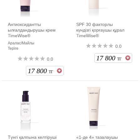
Антиоксидантты
SPF 30 факторлы
ылғалдандырушы крем
күндізгі қорғаушы құрал
TimeWise®
TimeWise®
Аралас/Майлы
0.0
Теріге
17 800
0.0
ТГ
17 800
ТГ
Түнгі қалпына келтіруші
«1-де 4» тазалаушы