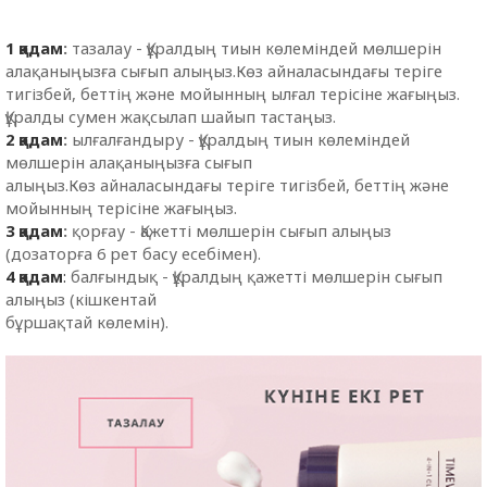
1 қадам
:
тазалау - Құралдың тиын көлеміндей мөлшерін
алақаныңызға сығып алыңыз.Көз айналасындағы теріге
тигізбей, беттің және мойынның ылғал терісіне жағыңыз.
Құралды сумен жақсылап шайып тастаңыз.
2 қадам
:
ылғалғандыру - Құралдың тиын көлеміндей
мөлшерін алақаныңызға сығып
алыңыз.Көз айналасындағы теріге тигізбей, беттің және
мойынның терісіне жағыңыз.
3 қадам
:
қорғау - Қажетті мөлшерін сығып алыңыз
(дозаторға 6 рет басу есебімен).
4 қадам
:
балғындық - Құралдың қажетті мөлшерін сығып
алыңыз (кішкентай
бұршақтай көлемін).