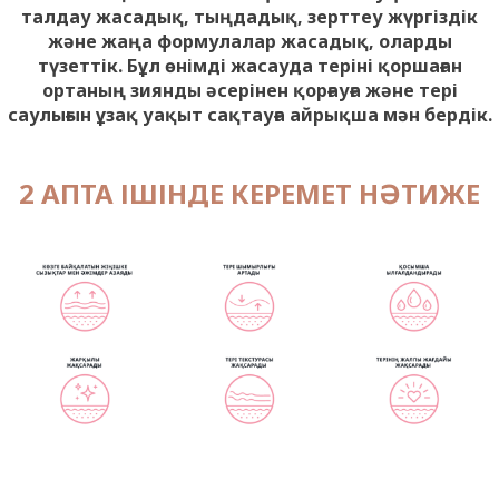
талдау жасадық, тыңдадық, зерттеу жүргіздік
және жаңа формулалар жасадық, оларды
түзеттік. Бұл өнімді жасауда теріні қоршаған
ортаның зиянды әсерінен қорғауға және тері
саулығын ұзақ уақыт сақтауға айрықша мән бердік.
2 АПТА ІШІНДЕ КЕРЕМЕТ НӘТИЖЕ