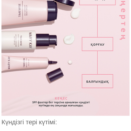
Күндізгі тері күтімі: