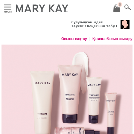
0
MӘЗІРІ
Сұлулық жөніндегі
Тәуелсіз Кеңесшіні табу
Осыны сақтау
Қағазға басып шығару