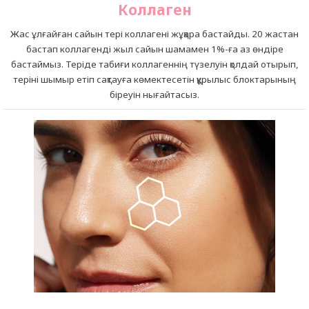
Коллаген
Жас ұлғайған сайын тері коллагені жұқара бастайды. 20 жастан
бастап коллагенді жыл сайын шамамен 1%-ға аз өндіре
бастаймыз. Теріде табиғи коллагеннің түзелуін қолдай отырып,
теріні шымыр етіп сақтауға көмектесетін құрылыс блоктарының
біреуін нығайтасыз.