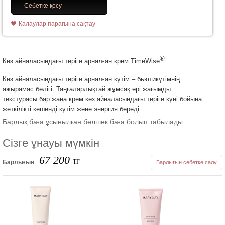
Себетке қосу
Қалаулар парағына сақтау
®
Көз айналасындағы теріге арналған крем TimeWise
Көз айналасындағы теріге арналған күтім – бьютикүтімнің
ажырамас бөлігі. Таңғаларлықтай жұмсақ әрі жағымды
текстурасы бар жаңа крем көз айналасындағы теріге күні бойына
жеткілікті кешенді күтім және энергия береді.
Барлық баға ұсынылған бөлшек баға болып табылады
Сізге ұнауы мүмкін
67 200
ТГ
Барлығын
Барлығын себетке салу