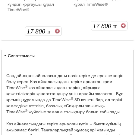
күндізгі қорғаушы құрал
құрал TimeWise®
TimeWise®
17 800
ТГ
17 800
ТГ
Сипаттамасы
Сондай-ақ көз айналасындағы нәзік теріге де ерекше көңіл
бөлу керек. Көз айналасындағы теріге арналған крем
®
TimeWise
көз айналасындағы терінің айрықша
қажеттіліктерін қанағаттандыру үшін арнайы жасалған. Бұл
®
кремнің құрамында да TimeWise
3D кешені бар, ол теріні
кемелдікке жеткізіп, базалық «Сиқырлы жиынтық»
®
TimeWise
жүйесіне тамаша толықтыру болып табылады.
Көз айналасындағы теріге арналған күтім – бьютикүтімнің
ажырамас бөлігі. Таңғаларлықтай жұмсақ әрі жағымды