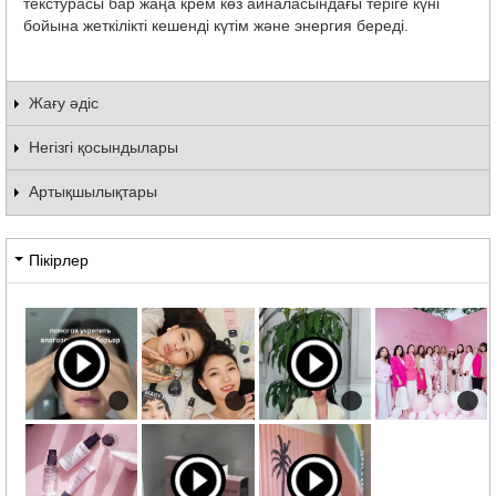
текстурасы бар жаңа крем көз айналасындағы теріге күні
бойына жеткілікті кешенді күтім және энергия береді.
Жағу әдіс
Негізгі қосындылары
Артықшылықтары
Пікірлер