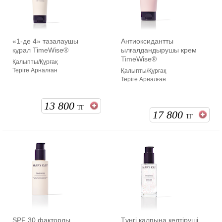
«1-де 4» тазалаушы
Антиоксидантты
құрал TimeWise®
ылғалдандырушы крем
TimeWise®
Қалыпты/Құрғақ
Теріге Арналған
Қалыпты/Құрғақ
Теріге Арналған
13 800
ТГ
17 800
ТГ
SPF 30 факторлы
Түнгі қалпына келтіруші