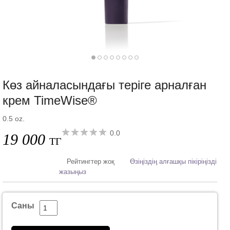
Көз айналасындағы теріге арналған
крем TimeWise®
0.5 oz.
0.0
19 000
ТГ
Рейтингтер жоқ
Өзіңіздің алғашқы пікіріңізді
жазыңыз
Саны