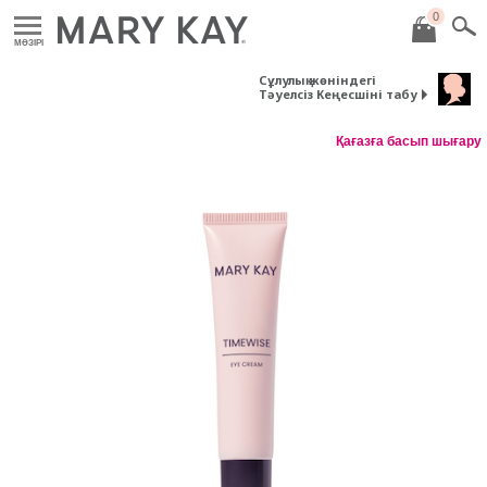
0
MӘЗІРІ
Сұлулық жөніндегі
Тәуелсіз Кеңесшіні табу
Қағазға басып шығару