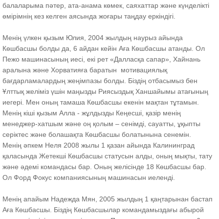
балаларыма пәтер, ата-анама көмек, саяхаттар және күнделікті
өмірімнің кез келген аясында жоғары таңдау еркіндігі.
Менің үлкен қызым Юлия, 2004 жылдың наурыз айында
Көшбасшы болды да, 6 айдан кейін Аға Көшбасшы атанды. Ол
Пежо машинасының иесі, екі рет «Далласқа сапар», Хайнань
аралына және Хорватияға баратын мотивациялық
бағдарламалардың жеңімпазы болды. Біздің отбасымыз бен
Ұлттық желіміз үшін маңызды Риясыздық Ханшайымы атағының
иегері. Мен оның тамаша Көшбасшы екенін мақтан тұтамын.
Менің кіші қызым Алла - жұлдызды Кеңесші, қазір менің
менеджер-хатшым және оң қолым – сенімді, сауатты, ұқыпты
серіктес және болашақта Көшбасшы болатынына сенемін.
Менің әпкем Неля 2008 жылы 1 қазан айында Калининград
қаласында Жетекші Көшбасшы статусын алды, оның мықты, тату
және әдемі командасы бар. Оның желісінде 18 Көшбасшы бар.
Ол Форд Фокус компаниясының машинасын иеленді.
Менің апайым Надежда Мян, 2005 жылдың 1 қаңтарынан бастап
Аға Көшбасшы. Біздің Көшбасшылар командамыздағы абырой