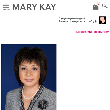
0
MӘЗІРІ
Сұлулық жөніндегі
Тәуелсіз Кеңесшіні табу
Қағазға басып шығару