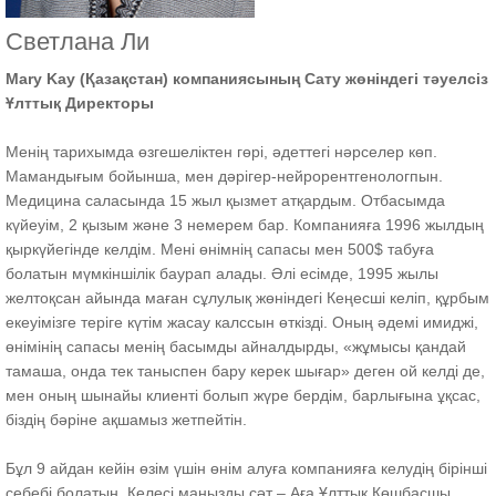
Светлана Ли
Mary Kay (Қазақстан) компаниясының Сату жөніндегі тәуелсіз
Ұлттық Директоры
Менің тарихымда өзгешеліктен гөрі, әдеттегі нәрселер көп.
Мамандығым бойынша, мен дәрігер-нейрорентгенологпын.
Медицина саласында 15 жыл қызмет атқардым. Отбасымда
күйеуім, 2 қызым және 3 немерем бар. Компанияға 1996 жылдың
қыркүйегінде келдім. Мені өнімнің сапасы мен 500$ табуға
болатын мүмкіншілік баурап алады. Әлі есімде, 1995 жылы
желтоқсан айында маған сұлулық жөніндегі Кеңесші келіп, құрбым
екеуімізге теріге күтім жасау калссын өткізді. Оның әдемі имиджі,
өнімінің сапасы менің басымды айналдырды, «жұмысы қандай
тамаша, онда тек таныспен бару керек шығар» деген ой келді де,
мен оның шынайы клиенті болып жүре бердім, барлығына ұқсас,
біздің бәріне ақшамыз жетпейтін.
Бұл 9 айдан кейін өзім үшін өнім алуға компанияға келудің бірінші
себебі болатын. Келесі маңызды сәт – Аға Ұлттық Көшбасшы