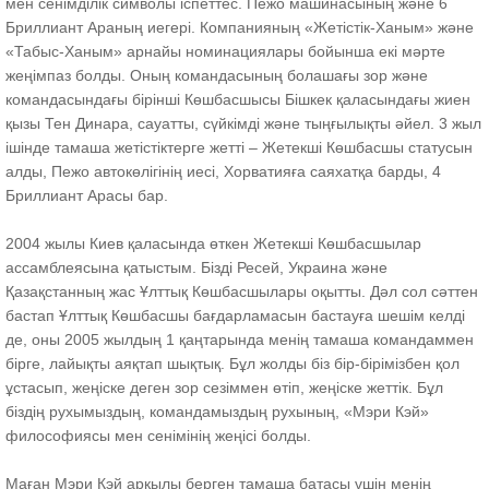
мен сенімділік символы іспеттес. Пежо машинасының және 6
Бриллиант Араның иегері. Компанияның «Жетістік-Ханым» және
«Табыс-Ханым» арнайы номинациялары бойынша екі мәрте
жеңімпаз болды. Оның командасының болашағы зор және
командасындағы бірінші Көшбасшысы Бішкек қаласындағы жиен
қызы Тен Динара, сауатты, сүйкімді және тыңғылықты әйел. 3 жыл
ішінде тамаша жетістіктерге жетті – Жетекші Көшбасшы статусын
алды, Пежо автокөлігінің иесі, Хорватияға саяхатқа барды, 4
Бриллиант Арасы бар.
2004 жылы Киев қаласында өткен Жетекші Көшбасшылар
ассамблеясына қатыстым. Бізді Ресей, Украина және
Қазақстанның жас Ұлттық Көшбасшылары оқытты. Дәл сол сәттен
бастап Ұлттық Көшбасшы бағдарламасын бастауға шешім келді
де, оны 2005 жылдың 1 қаңтарында менің тамаша командаммен
бірге, лайықты аяқтап шықтық. Бұл жолды біз бір-бірімізбен қол
ұстасып, жеңіске деген зор сезіммен өтіп, жеңіске жеттік. Бұл
біздің рухымыздың, командамыздың рухының, «Мэри Кэй»
философиясы мен сенімінің жеңісі болды.
Маған Мэри Кэй арқылы берген тамаша батасы үшін менің