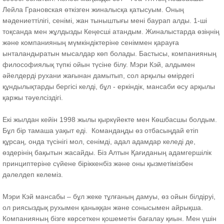
Лейла Грановская өткізген жиналысқа қатысуым. Оның
мәдениеттілігі, сенімі, жан тыныштығы мені баурап алды. 1-ші
тоқсанда мен жұлдызды Кеңесші атандым. Жиналыстарда өзіңнің
және компанияның мүмкіндіктеріне сеніммен қарауға
ынталандыратын мысалдар көп болады. Бастысы, компанияның
философиялық түпкі ойын түсіне білу. Мэри Кэй, алдымен
әйелдерді рухани жағынан дамытып, сол арқылы өмірдегі
құндылықтарды бергісі келді, бұл - еркіндік, мансаби өсу арқылы
қаржы тәуелсіздігі.
Екі жылдан кейін 1998 жылы қыркүйекте мен Көшбасшы болдым.
Бұл бір тамаша уақыт еді. Командаңды өз отбасыңдай етіп
құрсаң, онда түсінігі мол, сенімді, адал адамдар келеді де,
өздерінің бақытын жасайды. Біз Алтын Қағиданың адамгершілік
принциптеріне сүйене біріккенбіз және оны қызметімізбен
дәлелдеп келеміз.
Мэри Кэй мансабы – бұл жеке тұлғаның дамуы, өз ойын білдіруі,
ол риясыздық рухымен қаныққан және сонысымен айрықша.
Компанияның бізге көрсеткен қошеметін бағалау қиын. Мен үшін