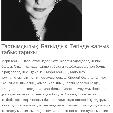
Тартымдылық. Батылдық. Тегінде жалғыз
табыс тарихы
Мэри Кэй Эш планетамыздағы өте бірегей адамдардың бірі
болды. Өткен жылдар ішінде табысты көшбасшылар көп болды,
бірақ олардың ешқайсысы Мэри Кэй Эш, Mary Kay
компаниясының негізін қалаушы секілді бірегей бола алған жоқ.
Ол 1963 жылы өзінің компаниясының негізін қалаған кезде,
әйелдерге сол кездері арман болған мансап құру мүмкіндіктерін
ұсынуды қалаған бірінші адам болды. Оның қол жеткізген
жетістіктері американдық бизнес тарихында өшпес із қалдырды
және бүкіл әлем әйелдеріне айқара есік ашты. Әйелдердің өмірін
жақсарту миссиясы әлі де компанияның негізін қалаушы миссия