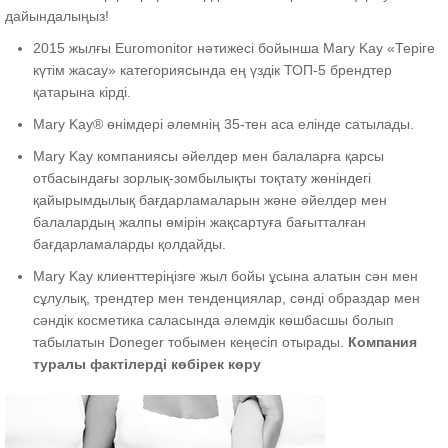
дайындалыңыз!
2015 жылғы Euromonitor нәтижесі бойынша Mary Kay «Теріге
күтім жасау» категориясында ең үздік ТОП-5 брендтер
қатарына кірді.
Mary Kay® өнімдері әлемнің 35-тен аса елінде сатылады.
Mary Kay компаниясы әйелдер мен балаларға қарсы
отбасындағы зорлық-зомбылықты тоқтату жөніндегі
қайырымдылық бағдарламаларын және әйелдер мен
балалардың жалпы өмірін жақсартуға бағытталған
бағдарламаларды қолдайды.
Mary Kay клиенттеріңізге жыл бойы ұсына алатын сән мен
сұлулық, трендтер мен тенденциялар, сәнді образдар мен
сәндік косметика саласында әлемдік көшбасшы болып
табылатын Doneger тобымен кеңесіп отырады.
Компания
туралы фактілерді көбірек көру