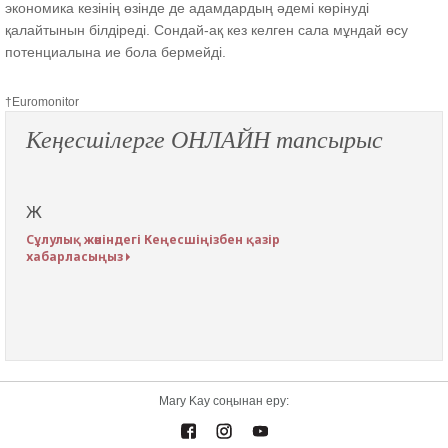
экономика кезінің өзінде де адамдардың әдемі көрінуді
қалайтынын білдіреді. Сондай-ақ кез келген сала мұндай өсу
потенциалына ие бола бермейді.
†Euromonitor
Кеңесшілерге ОНЛАЙН тапсырыс
Ж
Сұлулық жөніндегі Кеңесшіңізбен қазір
хабарласыңыз
Mary Kay соңынан еру: