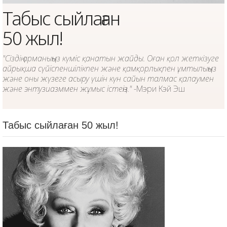
Табыс сыйлаған
50 жыл!
"Сіздің арманыңыз күміс қанатын жайды. Оған қол жеткізуге
айрықша сүйіспеншілікпен және қамқорлықпен ұмтылыңыз
және оны жүзеге асыру үшін күн сайын талмас қалаумен
және энтузиазммен жұмыс істеңіз."
-Мэри Кэй Эш
Табыс сыйлаған 50 жыл!