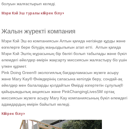
болуын жалғастырып келеді.
Мэри Кэй Эш туралы көбірек білу
Жалын жүректі компания
Мэри Кэй Эш өз компаниясын Алтын қағида негізінде құрды және
өзгелерге бере білудің маңыздылығын атап өтті. Алтын қағида
Мэри Кэй Эштің мұрасының бір бөлігі болып табылады және бүкіл
әлемдегі әйелдер өмірін жақсарту миссиясын жалғастыру біз үшін
үлкен құрмет.
Pink Doing Green® экологиялық бағдарламасын жүзеге асыру
және Mary Kay® Өнімдерінің сапасына кепілдік беру, сондай-ақ
әйелдер мен балаларды қолдайтын Өмірді өзгертетін сұлулық®
қайырымдылық акциясын және PinkChangingLivesSM ортақ
миссиясын жүзеге асыру Mary Kay компаниясының бүкіл әлемдегі
адамдардың өмірін байытып келеді.
Көбірек білу