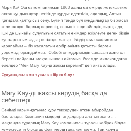
Мэри Кэй Эш өз компаниясын 1963 жылы өзі өмірде жетекшілікке
алған құндылықтар негізінде құрды: әдептілік, адалдық, Алтын
Қағидаға қалтқысыз сену. Бүгінгі таңда бұл құндылықтар біз жасап
келе жатқан барлық нәрсенің, соның ішінде әйелдің сыртқы да,
ішкі де шынайы сұлулығын оятатын өнімдер әзірлеуге деген біздің
құштарлығымыздың негізінде жатыр. Біздің философиямыз
қарапайым – біз жасалатын әрбір өнімге қатысты берген
уәдемізді орындаймыз. Себебі өнімдеріміздің сапасын және ол
беретін пайданы мақтанышпен айтамыз. Әлемде миллиондаған
әйелдер "Мен Mary Kay-ді жақсы көремін!" деп айта алады.
Сұлулық ғылымы туралы көбірек білу
Mary Kay-ді жақсы көрудің басқа да
себептері
Сенімді қарым-қатынас құру тексеруден өткен абыройдан
басталады. Компания сіздерді таңқалдыра алатын және ....
мақтануға тұрарлық Mary Kay компаниясы туралы көбірек білуге
көмектесетін бірқатар фактілерді ғана келтіреміз. Таң қалуға