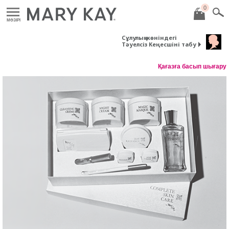
0
MӘЗІРІ
Сұлулық жөніндегі
Тәуелсіз Кеңесшіні табу
Қағазға басып шығару