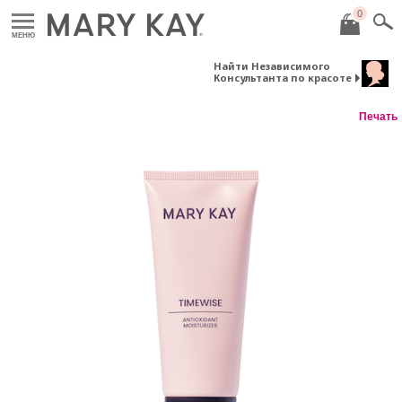
0
МЕНЮ
Найти Независимого
Консультанта по красоте
Печать