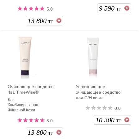
9 590
5.0
ТГ
13 800
ТГ
Очищающее средство
Увлажняющее
4в1 TimeWise®
очищающее средство
для С/Н кожи
Для
Комбинированно
0.0
й/Жирной Кожи
10 300
5.0
ТГ
13 800
ТГ