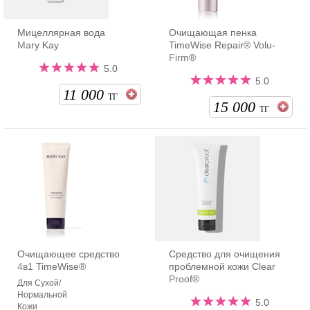
Мицеллярная вода
Очищающая пенка
Mary Kay
TimeWise Repair® Volu-
Firm®
5.0
5.0
11 000
ТГ
15 000
ТГ
Очищающее средство
Средство для очищения
4в1 TimeWise®
проблемной кожи Clear
Proof®
Для Сухой/
Нормальной
5.0
Кожи