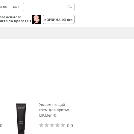
ества
Қазақ
зависимого
КОРЗИНА
(
0
) шт.
анта по красоте
Увлажняющий
крем для бритья
MKMen ®
.0
0.0