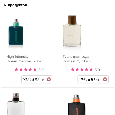
6
продуктов
High Intensity
Туалетная вода
Ocean™иіссуы, 73 мл
Domain™, 73 мл
5.0
5.0
30 500
29 500
ТГ
ТГ