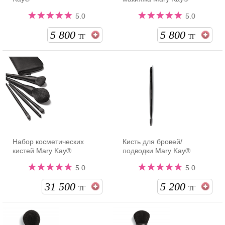
5.0
5.0
5 800
5 800
ТГ
ТГ
Набор косметических
Кисть для бровей/
кистей Mary Kay®
подводки Mary Kay®
5.0
5.0
31 500
5 200
ТГ
ТГ