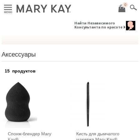
0
МЕНЮ
Найти Независимого
Консультанта по красоте
Аксессуары
15
продуктов
Спонж-блендер Mary
Кисть для дымчатого
Kay®
макияжа Mary Kay®