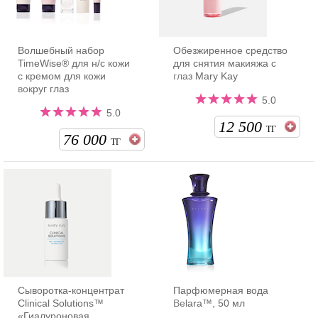
Волшебный набор
Обезжиренное средство
TimeWise® для н/с кожи
для снятия макияжа с
с кремом для кожи
глаз Mary Kay
вокруг глаз
5.0
5.0
12 500
ТГ
76 000
ТГ
Сыворотка-концентрат
Парфюмерная вода
Clinical Solutions™
Belara™, 50 мл
«Гиалуроновая