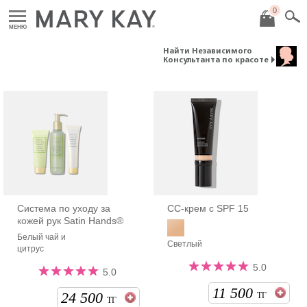
0
МЕНЮ
Найти Независимого
Консультанта по красоте
Система по уходу за
СС-крем c SPF 15
кожей рук Satin Hands®
Белый чай и
Светлый
цитрус
5.0
5.0
11 500
24 500
ТГ
ТГ