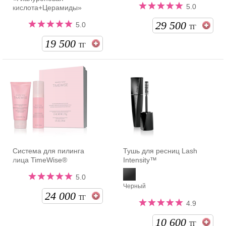
5.0
кислота+Церамиды»
29 500
5.0
ТГ
19 500
ТГ
Система для пилинга
Тушь для ресниц Lash
лица TimeWise®
Intensity™
5.0
Черный
24 000
ТГ
4.9
10 600
ТГ