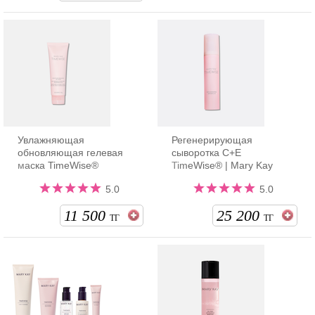
Увлажняющая
Регенерирующая
обновляющая гелевая
сыворотка С+Е
маска TimeWise®
TimeWise® | Mary Kay
5.0
5.0
11 500
25 200
ТГ
ТГ