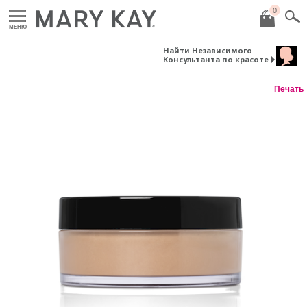
0
МЕНЮ
Найти Независимого
Консультанта по красоте
Печать