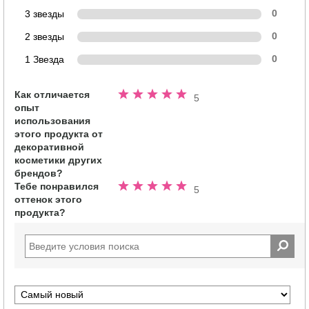
3 звезды
0
2 звезды
0
1 Звезда
0
Как отличается
Номинальный
5
опыт
5.0
использования
из
этого продукта от
5
декоративной
звезд
косметики других
брендов?
Тебе понравился
Номинальный
5
оттенок этого
5.0
продукта?
из
5
звезд