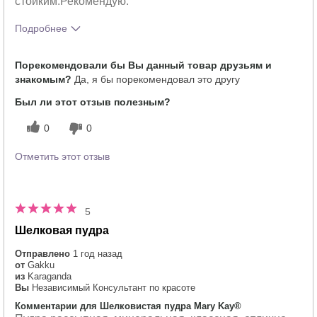
стойким.Рекомендую.
Подробнее
Тебе понравился оттенок этого
5
Порекомендовали бы Вы данный товар друзьям и
продукта?
знакомым?
Да, я бы порекомендовал это другу
Как отличается опыт использования
5
этого продукта от декоративной
Был ли этот отзыв полезным?
косметики других брендов?
0
0
Отметить этот отзыв
5
Шелковая пудра
Отправлено
1 год назад
от
Gakku
из
Karaganda
Вы
Независимый Консультант по красоте
Комментарии для Шелковистая пудра Mary Kay®