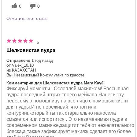
0
0
Отметить этот отзыв
5
Шелковистая пудра
Отправлено
1 год назад
от
Valek_10.10
из
КАЗАХСТАН
Вы
Независимый Консультант по красоте
Комментарии для Шелковистая пудра Mary Kay®
Фиксируй моменты ! Ослепляй макияжем! Рассыпная
пудра последний штрих твоего мейкапа.Нанеси эту
невесомую помошницу на всё лицо с помощью кисти
для пудры.И не переживай, что тон или
контуринг,который ты так старательно наносила
смажется или испортится . Это незаменимая пудра в
современном макияже,защитит тебя от нежелательного
блеска,а также зафиксирует макияж,сделает его более