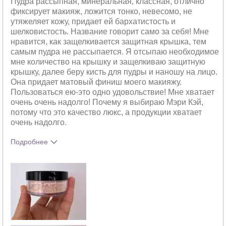
Пудра рассыпная, минеральная, классная, отлично
фиксирует макияж, ложится тонко, невесомо, не
утяжеляет кожу, придает ей бархатистость и
шелковистость. Название говорит само за себя! Мне
нравится, как защелкивается защитная крышка, тем
самым пудра не рассыпается. Я отсыпаю необходимое
мне количество на крышку и защелкиваю защитную
крышку, далее беру кисть для пудры и наношу на лицо.
Она придает матовый финиш моего макияжу.
Пользоваться ею-это одно удовольствие! Мне хватает
очень очень надолго! Почему я выбираю Мэри Кэй,
потому что это качество люкс, а продукции хватает
очень надолго.
Подробнее
Тебе понравился оттенок этого
5
продукта?
Как отличается опыт использования
5
этого продукта от декоративной
косметики других брендов?