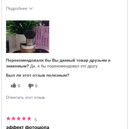
Подробнее
Тебе понравился оттенок этого
5
продукта?
Как отличается опыт использования
5
этого продукта от декоративной
косметики других брендов?
Порекомендовали бы Вы данный товар друзьям и
знакомым?
Да, я бы порекомендовал это другу
Был ли этот отзыв полезным?
0
0
Отметить этот отзыв
5
эффект фотошопа