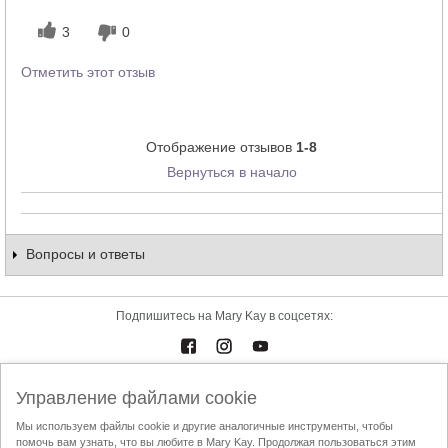
косметики других брендов?
3
0
Отметить этот отзыв
Отображение отзывов
1-8
Вернуться в начало
Вопросы и ответы
Подпишитесь на Mary Kay в соцсетях:
Управление файлами cookie
Каталоги
Контакты
Мы используем файлы cookie и другие аналогичные инструменты, чтобы
помочь вам узнать, что вы любите в Mary Kay. Продолжая пользоваться этим
Условия использования
Доставка и оплата
Mary Kay InTouch