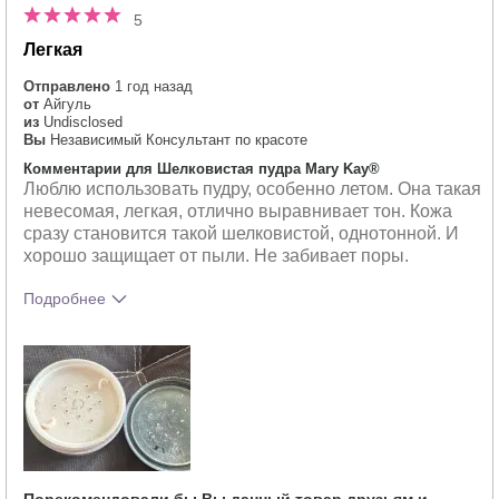
5
Легкая
Отправлено
1 год назад
от
Айгуль
из
Undisclosed
Вы
Независимый Консультант по красоте
Комментарии для Шелковистая пудра Mary Kay®
Люблю использовать пудру, особенно летом. Она такая
невесомая, легкая, отлично выравнивает тон. Кожа
сразу становится такой шелковистой, однотонной. И
хорошо защищает от пыли. Не забивает поры.
Подробнее
Тебе понравился оттенок этого
5
продукта?
Как отличается опыт использования
5
этого продукта от декоративной
косметики других брендов?