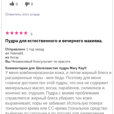
0
0
Отметить этот отзыв
5
Пудра для естественного и вечернего макияжа.
Отправлено
1 год назад
от
Yelena91
из
Актау
Вы
Независимый Консультант по красоте
Комментарии для Шелковистая пудра Mary Kay®
У меня комбинированная кожа, и летом жирный блеск и
расширенные поры - моя беда. Поэтому для меня
главное достоинство этой пудры, что она не содержит
минеральных масел, воска, парабенов, силиконов и,
конечно же, отдушек. Пудра с моими проблемами
справляется: жирный блеск убирает, тон кожи
выравнивает, поры не забивает. Использую поверх
тонального крема или СС-крема (тональное средство
выбираю по ситуации и по погоде) для закрепления,