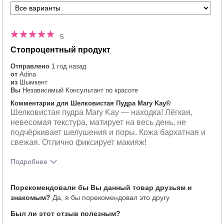
5
Стопроцентный продукт
Отправлено
1 год назад
от
Adina
из
Шымкент
Вы
Независимый Консультант по красоте
Комментарии для Шелковистая Пудра Mary Kay®
Шелковистая пудра Mary Kay — находка! Лёгкая,
невесомая текстура, матирует на весь день, не
подчёркивает шелушения и поры. Кожа бархатная и
свежая. Отлично фиксирует макияж!
Подробнее
Тебе понравился оттенок этого
5
Порекомендовали бы Вы данный товар друзьям и
продукта?
знакомым?
Да, я бы порекомендовал это другу
Как отличается опыт использования
5
этого продукта от декоративной
Был ли этот отзыв полезным?
косметики других брендов?