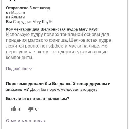
Отправлено
3 лет назад
от
Марьям
из
Алматы
Вы
Сотрудник Mary Kay®
Комментарии для Шелковистая пудра Mary Kay®
Использую пудру поверх тональной основы для
придания матового финиша. Шелковистая пудра
ложится ровно, нет эффекта маски на лице. Не
пересушивает кожу, т.к содержит ухаживающие
компоненты.
Подробнее
Тебе понравился оттенок этого
5
Порекомендовали бы Вы данный товар друзьям и
продукта?
знакомым?
Да, я бы порекомендовал это другу
Как отличается опыт использования
5
этого продукта от декоративной
Был ли этот отзыв полезным?
косметики других брендов?
4
0
Отметить этот отзыв