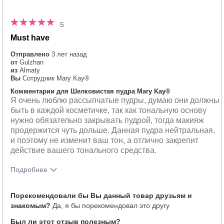
5
Must have
Отправлено
3 лет назад
от
Gulzhan
из
Almaty
Вы
Сотрудник Mary Kay®
Комментарии для Шелковистая пудра Mary Kay®
Я очень люблю рассыпчатые пудры, думаю они должны
быть в каждой косметичке, так как тональную основу
нужно обязательно закрывать пудрой, тогда макияж
продержится чуть дольше. Данная пудра нейтральная,
и поэтому не изменит ваш тон, а отлично закрепит
действие вашего тонального средства.
Подробнее
Тебе понравился оттенок этого
5
Порекомендовали бы Вы данный товар друзьям и
продукта?
знакомым?
Да, я бы порекомендовал это другу
Как отличается опыт использования
5
этого продукта от декоративной
Был ли этот отзыв полезным?