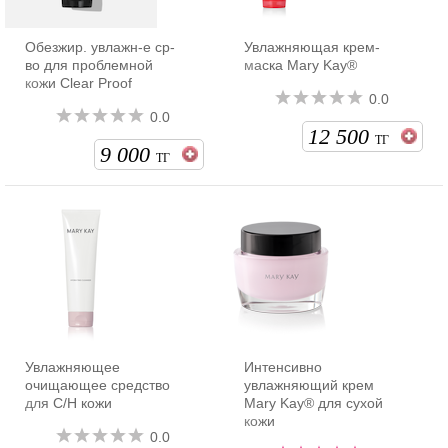
Обезжир. увлажн-е ср-
Увлажняющая крем-
во для проблемной
маска Mary Kay®
кожи Clear Proof
0.0
0.0
12 500
ТГ
9 000
ТГ
Увлажняющее
Интенсивно
очищающее средство
увлажняющий крем
для С/Н кожи
Mary Kay® для сухой
кожи
0.0