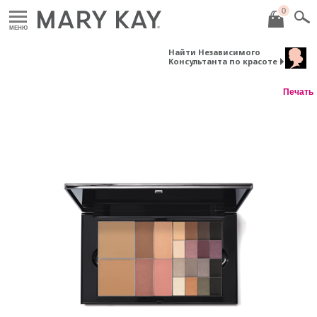
0
МЕНЮ
Найти Независимого
Консультанта по красоте
Печать