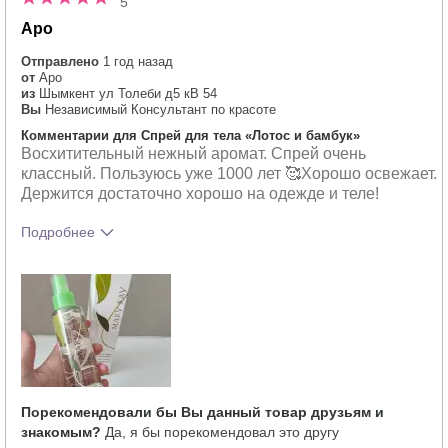
5
Аро
Отправлено
1 год назад
от
Аро
из
Шымкент ул Толеби д5 кВ 54
Вы
Независимый Консультант по красоте
Комментарии для Спрей для тела «Лотос и бамбук»
Восхитительный нежный аромат. Спрей очень
классный. Пользуюсь уже 1000 лет 🥰Хорошо освежает.
Держится достаточно хорошо на одежде и теле!
Подробнее
Какое у вас ощущение от
Приятно
использования этого продукта?
ощущается на
коже
Порекомендовали бы Вы данный товар друзьям и
знакомым?
Да, я бы порекомендовал это другу