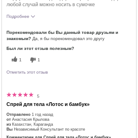
любой случай можно носить в сумочке
Подробнее
Какое у вас ощущение от
Освежает
Порекомендовали бы Вы данный товар друзьям и
использования этого продукта?
знакомым?
Да, я бы порекомендовал это другу
Был ли этот отзыв полезным?
1
1
Отметить этот отзыв
5
Спрей для тела «Лотос и бамбук»
Отправлено
1 год назад
от
Анастасия Крылова
из
Казахстан, Караганда
Вы
Независимый Консультант по красоте
Комментарии для Спрей для тела «Лотос и бамбук»