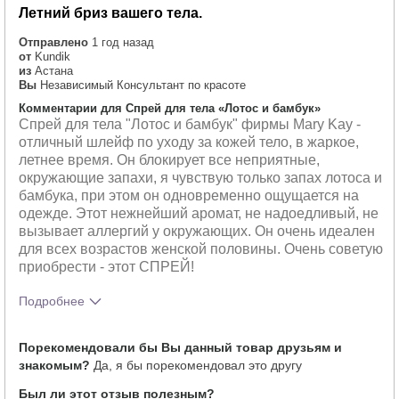
Летний бриз вашего тела.
Отправлено
1 год назад
от
Kundik
из
Астана
Вы
Независимый Консультант по красоте
Комментарии для Спрей для тела «Лотос и бамбук»
Спрей для тела "Лотос и бамбук" фирмы Mary Kay -
отличный шлейф по уходу за кожей тело, в жаркое,
летнее время. Он блокирует все неприятные,
окружающие запахи, я чувствую только запах лотоса и
бамбука, при этом он одновременно ощущается на
одежде. Этот нежнейший аромат, не надоедливый, не
вызывает аллергий у окружающих. Он очень идеален
для всех возрастов женской половины. Очень советую
приобрести - этот СПРЕЙ!
Подробнее
Какое у вас ощущение
Наносится равномерно,
Порекомендовали бы Вы данный товар друзьям и
от использования
Освежает, Приятно ощущается на
знакомым?
Да, я бы порекомендовал это другу
этого продукта?
коже, Хорошо впитывается
Был ли этот отзыв полезным?