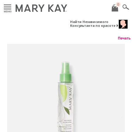
0
МЕНЮ
Найти Независимого
Консультанта по красоте
Печать