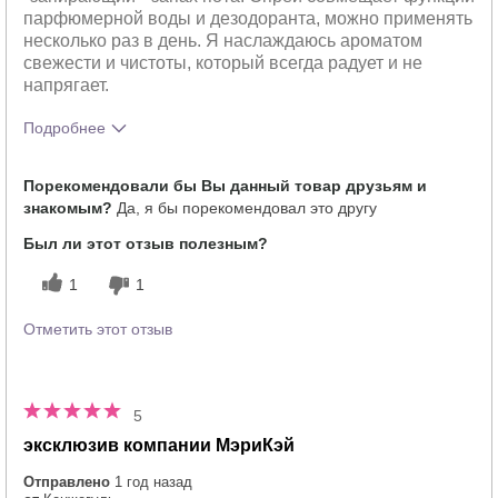
парфюмерной воды и дезодоранта, можно применять
несколько раз в день. Я наслаждаюсь ароматом
свежести и чистоты, который всегда радует и не
напрягает.
Подробнее
Какое у вас ощущение от
Приятно
Порекомендовали бы Вы данный товар друзьям и
использования этого продукта?
ощущается на
знакомым?
Да, я бы порекомендовал это другу
коже
Был ли этот отзыв полезным?
1
1
Отметить этот отзыв
5
эксклюзив компании МэриКэй
Отправлено
1 год назад