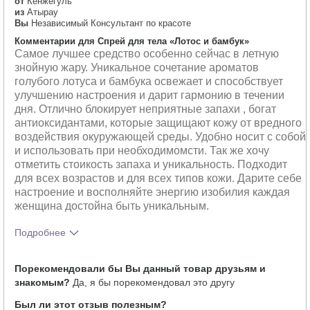
от
Кенжегуль
из
Атырау
Вы
Независимый Консультант по красоте
Комментарии для Спрей для тела «Лотос и бамбук»
Самое лучшее средство особенно сейчас в летную
знойную жару. Уникальное сочетание ароматов
голубого лотуса и бамбука освежает и способствует
улучшению настроения и дарит гармонию в течении
дня. Отлично блокирует неприятные запахи , богат
антиоксидантами, которые защищают кожу от вредного
воздействия окуружающей среды. Удобно носит с собой
и использовать при необходимомсти. Так же хочу
отметить стоикость запаха и уникальность. Подходит
для всех возрастов и для всех типов кожи. Дарите себе
настроение и восполняйте энергию изобилия каждая
женщина достойна быть уникальным.
Подробнее
Какое у вас ощущение от
Освежает, Приятно
Порекомендовали бы Вы данный товар друзьям и
использования этого
ощущается на коже, Хорошо
знакомым?
Да, я бы порекомендовал это другу
продукта?
впитывается
Был ли этот отзыв полезным?