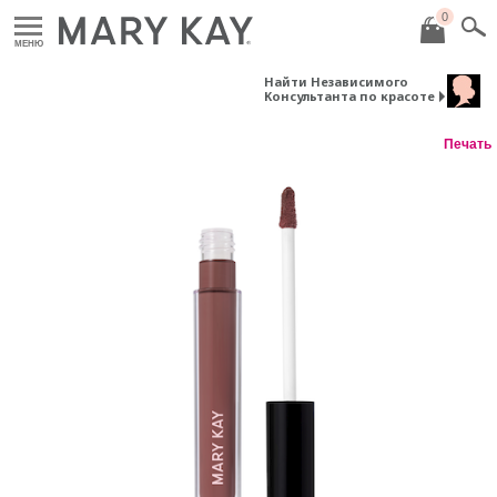
0
МЕНЮ
Найти Независимого
Консультанта по красоте
Печать